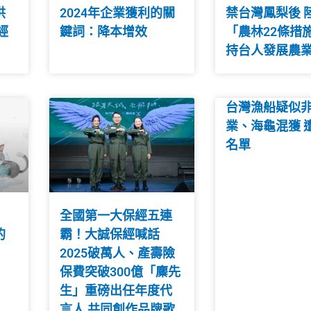
洪
2024年企業獲利的關
禁台灣鳳梨後 
經
鍵詞：降本增效
「農林22條措
持台人發展農
台灣漁船疑似
業、海龜混獲 
名單
全國第一大保經五連
的
霸！大誠保經喊話
2025破萬人、產壽險
保費突破300億「麋先
生」重磅出任年度代
言人 共同創作品牌歌