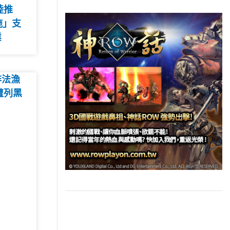
陸推
施」支
業
非法漁
遭列黑