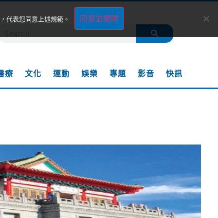
同意並關閉
，代表您同意上述規範。
醫療
文化
運動
娛樂
專題
影音
快訊