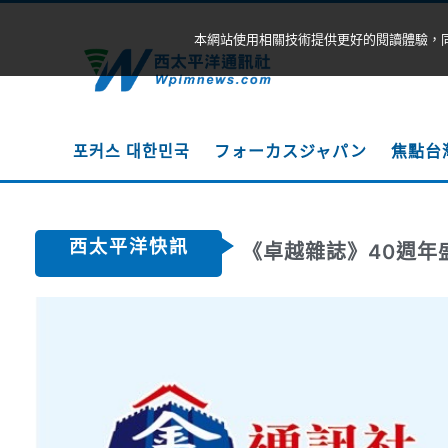
本網站使用相關技術提供更好的閱讀體驗，
포커스 대한민국
フォーカスジャパン
焦點台
西太平洋快訊
《卓越雜誌》40週年