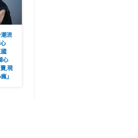
合潮流
獅心
王國
T獅心
賣,現
心瘋」