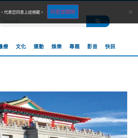
同意並關閉
，代表您同意上述規範。
醫療
文化
運動
娛樂
專題
影音
快訊