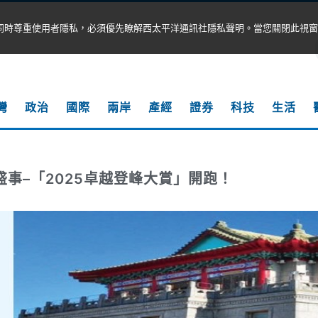
同時尊重使用者隱私，必須優先瞭解西太平洋通訊社隱私聲明。當您關閉此視窗
灣
政治
國際
兩岸
產經
證券
科技
生活
盛事–「2025卓越登峰大賞」開跑！