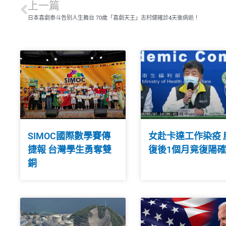
上一篇
日本喜劇泰斗告別人生舞台 70歲「喜劇天王」志村健確診4天後病逝！
SIMOC國際數學賽傳
女赴卡達工作染疫 
捷報 台灣學生勇奪雙
復後1個月竟復陽
銅