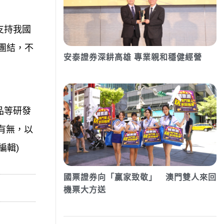
支持我國
團結，不
安泰證券深耕高雄 專業親和穩健經營
」
品等研發
有無，以
編輯)
國票證券向「贏家致敬」 澳門雙人來回
機票大方送