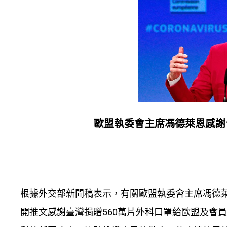
歐盟執委會主席馮德萊恩感謝台
根據外交部新聞稿表示，有關歐盟執委會主席馮德萊恩（Ur
開推文感謝臺灣捐贈560萬片外科口罩給歐盟及會