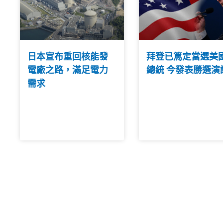
日本宣布重回核能發
拜登已篤定當選美
電廠之路，滿足電力
總統 今發表勝選演
需求