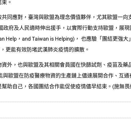
結束。
致共同應對，臺灣與歐盟為理念價值夥伴，尤其歐盟一向
我國政府及人民適時伸出援手，以實際行動支持歐盟，展現
lp，and Taiwan is Helping)， 也應驗「團結更強大
等攜手抗疫，更能有效防堵武漢肺炎疫情的擴散。
物資外，也與歐盟及其相關會員國在快篩試劑、疫苗及藥
能與歐盟在防疫醫療物資的生產鏈上儘速展開合作、互通
幫助自己，各國團結合作能促使疫情儘早結束。(施無畏