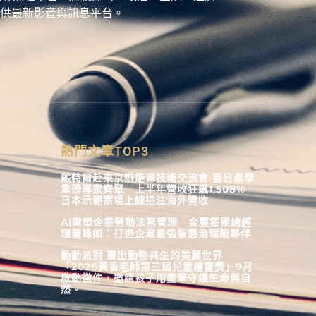
供最新影音與訊息平台。
熱門文章TOP3
熙特爾赴東京辦能源技術交流會 臺日產學
重磅專家齊聚 上半年營收狂飆1,508%
日本示範案場上線挹注海外營收
AI重塑企業勞動法務管理 金豐集團總經
理董峰如：打造企業最強智慧治理新夥伴
動動派對 畫出動物共生的美麗世界
「2026黃香老師第三屆兒童繪畫獎」9月
啟動徵件，邀請孩子用畫筆守護生命與自
然。