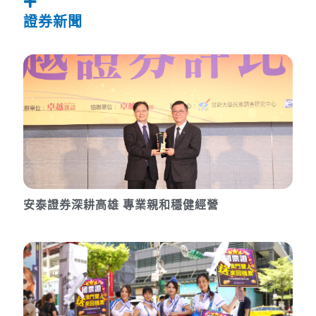
證券新聞
安泰證券深耕高雄 專業親和穩健經營