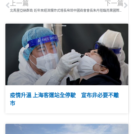
上一篇
下一篇
北馬里亞納群島 近年來經濟爆炸式增長
帛琉中國商會會長朱丹蒞臨亮果國際參觀考察
疫情升溫 上海客運站全停駛 宣布非必要不離
市