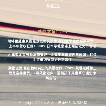
版權宣告
熱門文章TOP3
熙特爾赴東京辦能源技術交流會 臺日產學重磅專家齊聚
上半年營收狂飆1,508% 日本示範案場上線挹注海外營收
AI重塑企業勞動法務管理 金豐集團總經理董峰如：打造
企業最強智慧治理新夥伴
動動派對 畫出動物共生的美麗世界 「2026黃香老師第三
屆兒童繪畫獎」9月啟動徵件，邀請孩子用畫筆守護生命
與自然。
Copyright 2026 © 西太平洋通訊社 版權所有