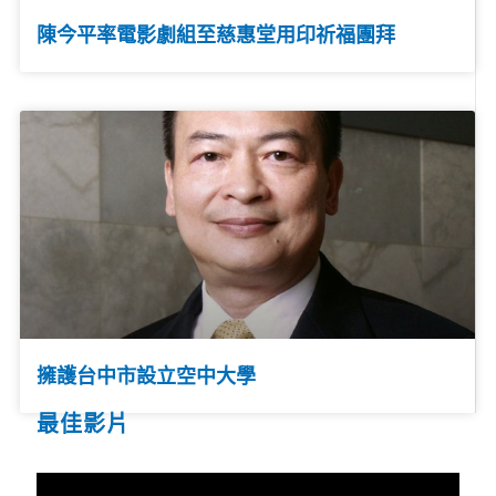
陳今平率電影劇組至慈惠堂用印祈福團拜
擁護台中市設立空中大學
最佳影片