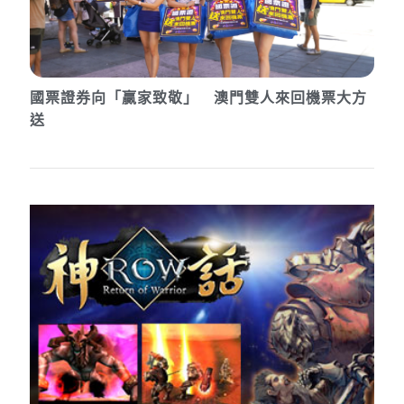
國票證券向「贏家致敬」 澳門雙人來回機票大方
送