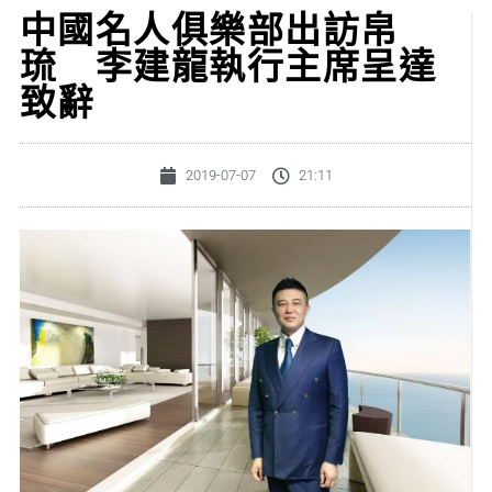
中國名人俱樂部出訪帛
琉 李建龍執行主席呈達
致辭
2019-07-07
21:11