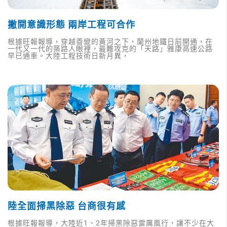
撇開意識形態 兩岸工程可合作
根據旺報報導，穿越善變的黃河之下，蘭州地鐵日前開通，在
一代又一代的築路人眼裡，最難攻克的「天路」雅康高速公路
早已通車。大陸工程技術日新月異，
陸全面掃黑除惡 台商很有感
根據旺報報導，大陸近1、2年掃黑除惡雷厲風行，讓不少在大