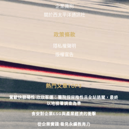
企業識別
關於西太平洋通訊社
政策條款
隱私權聲明
版權宣告
熱門文章TOP3
駕駛快篩陽性 欣欣客運：醫院採尿陰性且全站過關，最終
以地檢署調查為準
食安對企業ESG與產業經濟的衝擊
從企業實踐 看見永續教育力