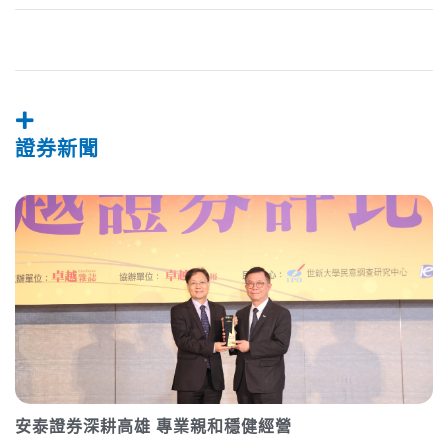
證券新聞
安泰證券深耕高雄 專業親和穩健經營