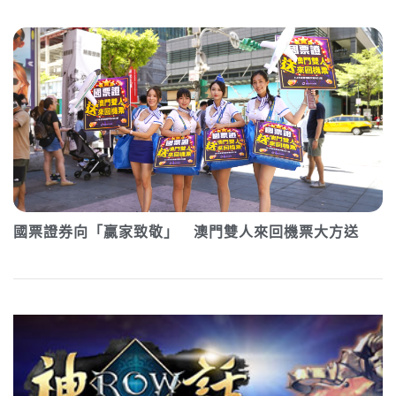
國票證券向「贏家致敬」 澳門雙人來回機票大方送