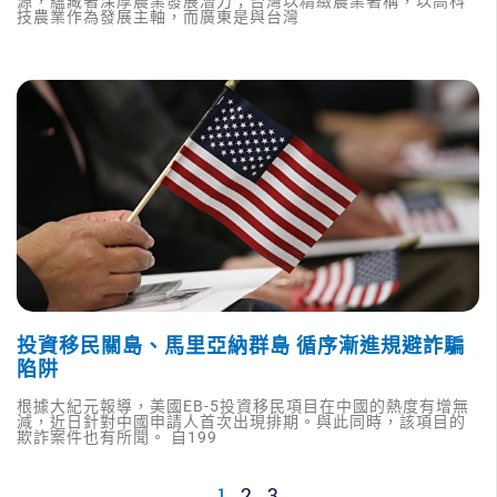
源，蘊藏著深厚農業發展潛力；台灣以精緻農業著稱，以高科
技農業作為發展主軸，而廣東是與台灣
投資移民關島、馬里亞納群島 循序漸進規避詐騙
陷阱
根據大紀元報導，美國EB-5投資移民項目在中國的熱度有增無
減，近日針對中國申請人首次出現排期。與此同時，該項目的
欺詐案件也有所聞。 自199
1
2
3