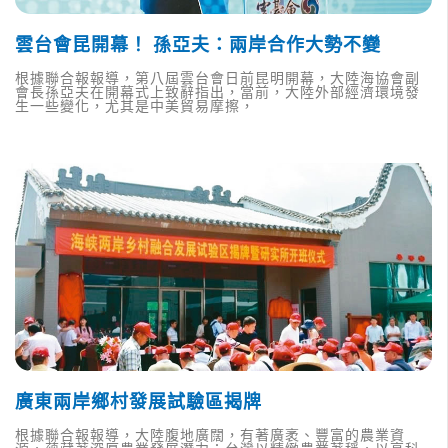
雲台會昆開幕！ 孫亞夫：兩岸合作大勢不變
根據聯合報報導，第八屆雲台會日前昆明開幕，大陸海協會副
會長孫亞夫在開幕式上致辭指出，當前，大陸外部經濟環境發
生一些變化，尤其是中美貿易摩擦，
廣東兩岸鄉村發展試驗區揭牌
根據聯合報報導，大陸腹地廣闊，有著廣袤、豐富的農業資