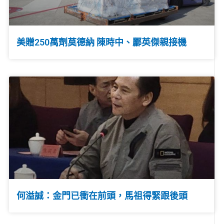
美贈250萬劑莫德納 陳時中、酈英傑親接機
何溢誠：金門已衝在前頭，馬祖得緊跟後頭