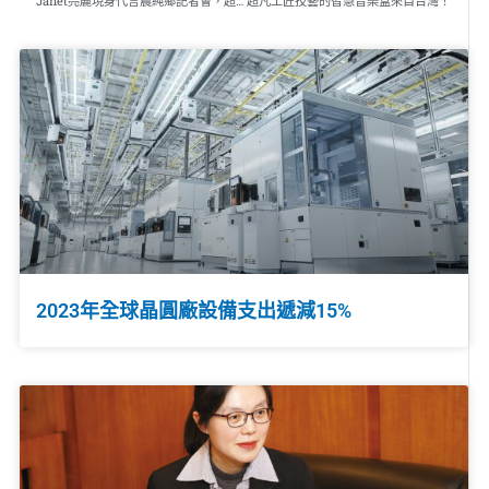
Janet亮麗現身代言農純鄉記者會，超狂狀態驚豔全場 滴雞精好喝就像現煮，是女人的最佳後援
超凡工匠技藝的智慧音樂盒來自台灣！
2023年全球晶圓廠設備支出遞減15%