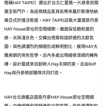
簡稱HAY TAIPEI）選址於台北仁愛路一片綠意前開
展全新門戶，為這條精品家具街帶來屬於斯堪地納
維亞式的慢活態度。HAY TAIPEI店裝大量還原丹麥
HAY House原址的空間細節，牆面採低飽和度的
綠、米與淺灰色，交織出視覺和諧舒適的北歐氛
圍，與色調濃烈的梯間形成鮮明對比，展現HAY大
膽爽朗的用色哲學。店內多處出現線條滑順的轉角
磚，設計靈感來自創辦人Hay夫婦的家，且由Rolf
Hay與丹麥總部團隊共同打造。
HAY台北旗艦店還原丹麥HAY-House原址空間細
節，交織視覺和諧舒適的北歐氛圍，與色調濃烈的