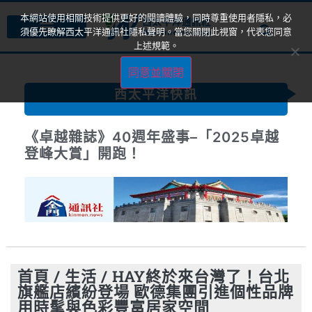
本網站使用相關技術提供更好的閱讀體驗，同時尊重使用者隱私，必
須優先瞭解西太平洋通訊社隱私聲明。當您關閉此視窗，代表您同意
上述規範。
同意並關閉
西太平洋快訊
《卓越雜誌》40週年盛事–「2025卓越
登峰大賞」開跑！
首頁
/
生活
/
HAY終於來台灣了！台北
旗艦店繽紛登場 歐德集團引進個性品牌
用時髦與色彩豐富居家空間