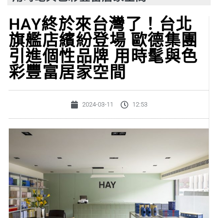
HAY終於來台灣了！台北
旗艦店繽紛登場 歐德集團
引進個性品牌 用時髦與色
彩豐富居家空間
2024-03-11
12:53