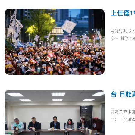
上任僅
燭光行動 文
交。 對於
台.日能
台灣自來水
二）、全球產