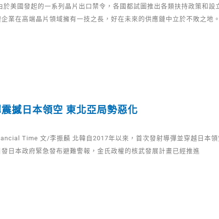
仰 由於美國發起的一系列晶片出口禁令，各國都試圖推出各類扶持政策和設
體企業在高端晶片領域擁有一技之長，好在未來的供應鏈中立於不敗之地。
震撼日本領空 東北亞局勢惡化
nancial Time 文/李振麟 北韓自2017年以來，首次發射導彈並穿越日
引發日本政府緊急發布避難警報，金氏政權的核武發展計畫已經推進