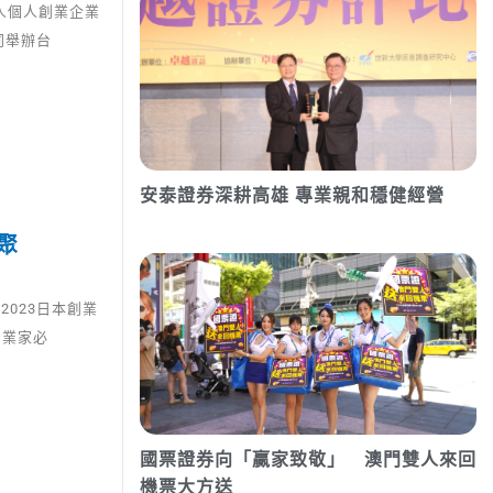
法人個人創業企業
同舉辦台
安泰證券深耕高雄 專業親和穩健經營
聚
023日本創業
創業家必
國票證券向「贏家致敬」 澳門雙人來回
機票大方送