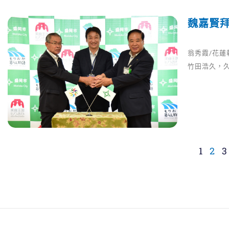
魏嘉賢拜
翁秀霞/花蓮
竹田浩久，
1
2
3