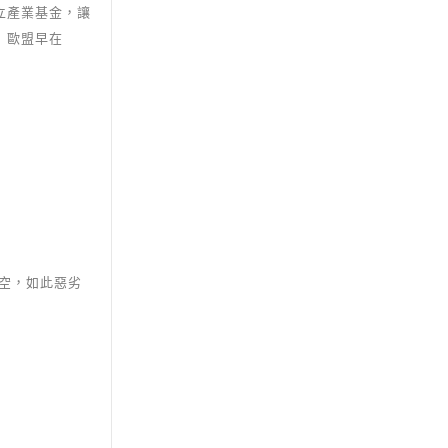
立產業基金，讓
 歐盟早在
本領空，如此惡劣