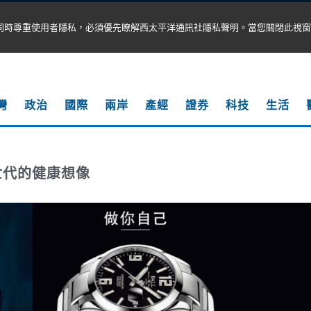
同時尊重使用者隱私，必須優先瞭解西太平洋通訊社隱私聲明。當您關閉此視窗
灣
政治
國際
兩岸
產經
證券
科技
生活
世代的健康想像