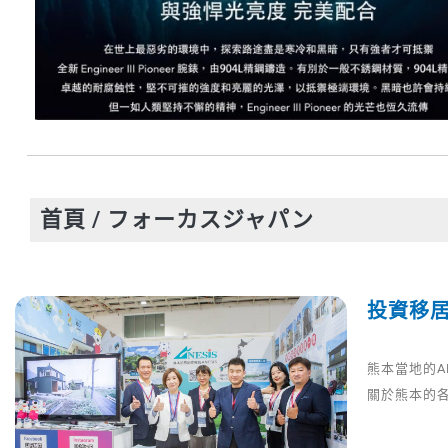
首頁
/ フォーカスジャパン
投資移居
熊本當地的A
關於熊本的各