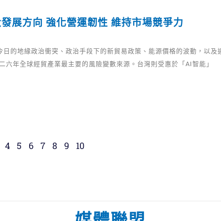
發展方向 強化營運韌性 維持市場競爭力
 今日的地緣政治衝突、政治手段下的新貿易政策、能源價格的波動，以及
○二六年全球經貿產業最主要的風險變數來源。台灣則受惠於「AI智能」
4
5
6
7
8
9
10
媒體聯盟