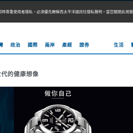
同時尊重使用者隱私，必須優先瞭解西太平洋通訊社隱私聲明。當您關閉此視窗
灣
政治
國際
兩岸
產經
證券
科技
生活
世代的健康想像