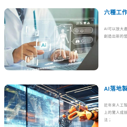
六種工
AI可以放大
創造出新的營
AI落地
近年來人工
上的驚人成
法；