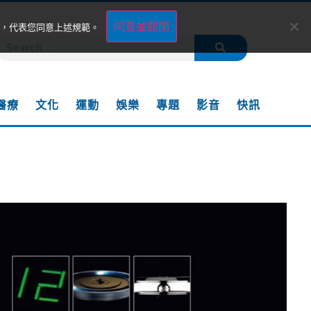
同意並關閉
，代表您同意上述規範。
醫療
文化
運動
娛樂
專題
影音
快訊