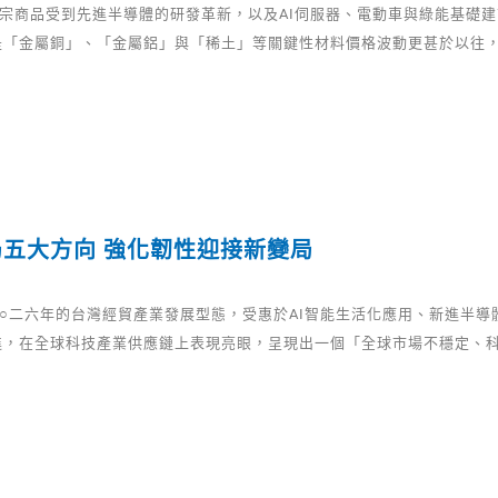
大宗商品受到先進半導體的研發革新，以及AI伺服器、電動車與綠能基礎
是「金屬銅」、「金屬鋁」與「稀土」等關鍵性材料價格波動更甚於以往
五大方向 強化韌性迎接新變局
二○二六年的台灣經貿產業發展型態，受惠於AI智能生活化應用、新進半導
進，在全球科技產業供應鏈上表現亮眼，呈現出一個「全球市場不穩定、