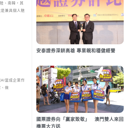
大陸、南韓，其
說是兼具個人魅
安泰證券深耕高雄 專業親和穩健經營
AI當成企業作
案、做
國票證券向「贏家致敬」 澳門雙人來回
機票大方送