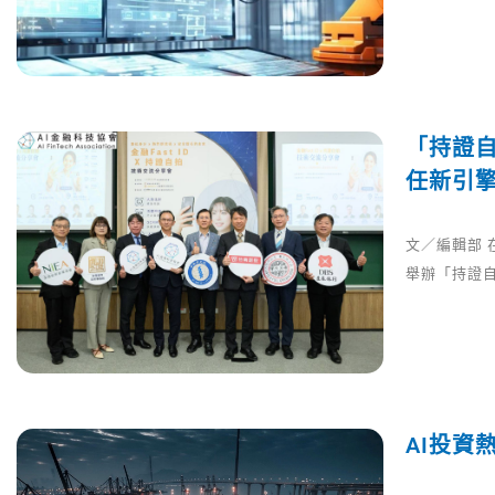
「持證自
任新引
文／編輯部 
舉辦「持證自
AI投資