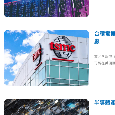
台積電
廠
文／李訢愷
司將在美國亞
半導體