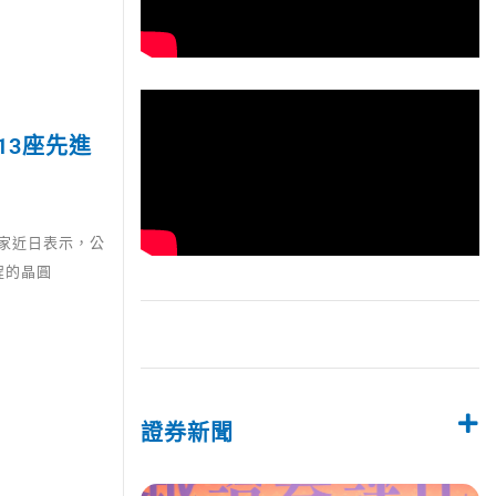
13座先進
哲家近日表示，公
程的晶圓
證券新聞