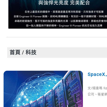
首頁
/ 科技
Spac
文/錢逢鳴 
公司、衛星網