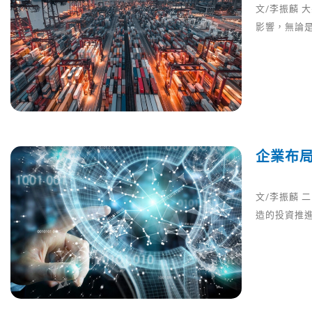
文/李振麟 
影響，無論
企業布局
文/李振麟 
造的投資推