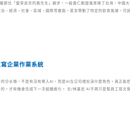
 隨著那位「愛穿皮衣的黃先生」腳步，一股黃仁勳旋風席捲了台灣、中國
政治、經濟、社會、區域、國際等層面，甚至帶動了特定的飲食風潮，可
重寫企業作業系統
的分水嶺，不是有沒有導入AI，而是AI在公司裡扮演什麼角色。真正能把
的，才有機會完成下一次組織進化。 文/林嘉宏 AI不再只是幫員工寫文