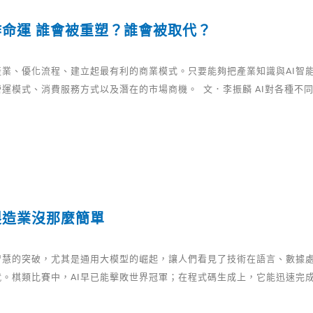
作命運 誰會被重塑？誰會被取代？
產業、優化流程、建立起最有利的商業模式。只要能夠把產業知識與AI智
運模式、消費服務方式以及潛在的市場商機。 文．李振麟 AI對各種不
製造業沒那麼簡單
智慧的突破，尤其是通用大模型的崛起，讓人們看見了技術在語言、數據
就。棋類比賽中，AI早已能擊敗世界冠軍；在程式碼生成上，它能迅速完