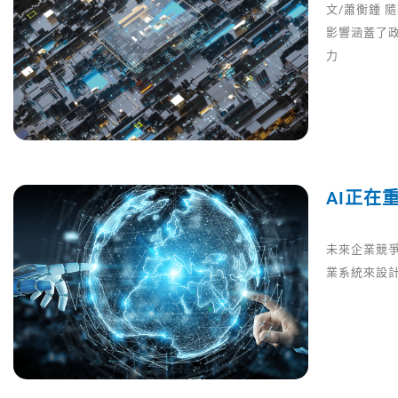
文/蕭衡鍾
影響涵蓋了
力
AI正在
未來企業競爭
業系統來設計