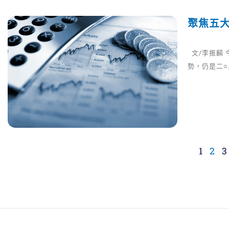
聚焦五大
文/李振麟
勢，仍是二
1
2
3