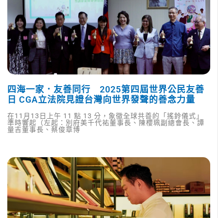
四海一家．友善同行 2025第四屆世界公民友善
日 CGA立法院見證台灣向世界發聲的善念力量
在11月13日上午 11 點 13 分，象徵全球共善的「搖鈴儀式」
準時響起（左起：別府美千代祐董事長、陳櫻珮副總會長、譚
量吉董事長、蔡俊章博