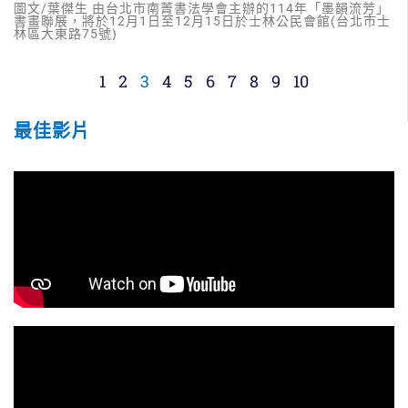
圖文/葉傑生 由台北市南菁書法學會主辦的114年「墨韻流芳」
書畫聯展，將於12月1日至12月15日於士林公民會館(台北市士
林區大東路75號)
1
2
3
4
5
6
7
8
9
10
最佳影片