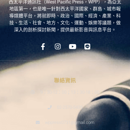
西太平洋通訊社（West Pacific Press，WPP），為亞太
地區第一，也是唯一針對西太平洋國家、群島、城市報
導媒體平台，將就即時、政治、國際、經濟、產業、科
技、生活、社會、地方、文化、運動、娛樂等議題，做
深入的剖析探討新聞，提供最新影音與訊息平台。
聯絡資訊
9：30-12：00；13：30-18：00
02-2570-5439
wppress0731@gmail.com