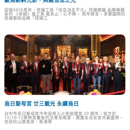
駿馬馳騁光影，典藏信念之光
迎接2026馬年，琉璃工房「信念決定不凡」特展開展 品牌典藏
系列 《卓越》風之馬 風未止，心不移。 馬年將至，享譽國際的
琉璃藝術品牌「琉璃工
烏日聖母宮 廿三載光 永續烏日
台中市烏日聖母宮今年迎來入火安座建宮 23 週年，宮方於
12/10-12舉辦宮慶系列法會及晚宴，廣邀全台友宮共襄盛舉，
包括松山慈祐宮、新港奉