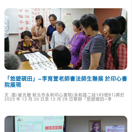
「悠遊硯田」~李育萱老師書法師生聯展 於印心書
院展現
文. 圖/崔光聰 新北市永和印心書院(永和路二段185號B1)將於
2025 年 12 月 20 日至 12 月 28 日舉辦「悠遊硯田~李