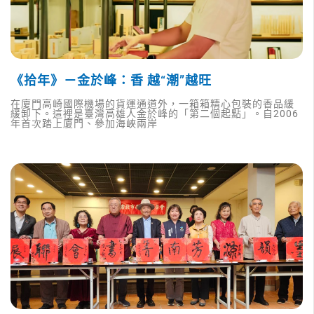
《拾年》－金於峰：香 越“潮”越旺
在廈門高崎國際機場的貨運通道外，一箱箱精心包裝的香品緩
緩卸下。這裡是臺灣高雄人金於峰的「第二個起點」。自2006
年首次踏上廈門、參加海峽兩岸