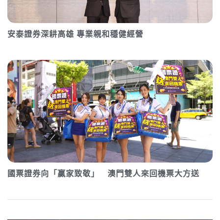
安泰證券深耕高雄 專業親和穩健經營
國票證券向「贏家致敬」 澳門雙人來回機票大方送