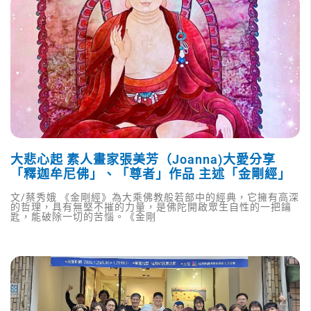
大悲心起 素人畫家張美芳（Joanna)大愛分享
「釋迦牟尼佛」、「尊者」作品 主述「金剛經」
文/蔡秀娥 《金剛經》為大乘佛教般若部中的經典，它擁有高深
的哲理，具有無堅不摧的力量，是佛陀開啟眾生自性的一把鑰
匙，能破除一切的苦惱。《金剛