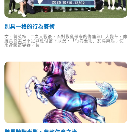
別具一格的行為藝術
文．曾英棟 二次大戰後，面對戰亂帶來的傷痛與巨大變革，傳
統真善美已不足以應付當下狀況，「行為藝術」於焉興起；使
用身體當容器，藝