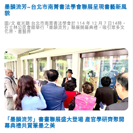
墨韻流芳~台北市南菁書法學會聯展呈現書藝新風
貌
圖/文 崔光聰 台北市南菁書法學會於 114 年 12 月 7 日14時，
在士林公民會館舉行「墨韻流芳」聯展開幕典禮，吸引眾多文
化界、書藝界
「墨韻流芳」書畫聯展盛大登場 產官學研齊聚開
幕典禮共賞筆墨之美