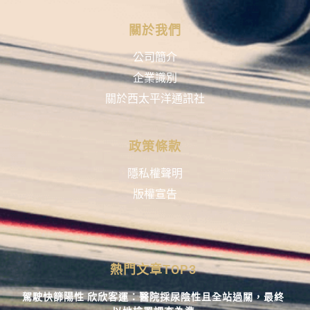
關於我們
公司簡介
企業識別
關於西太平洋通訊社
政策條款
隱私權聲明
版權宣告
熱門文章TOP3
駕駛快篩陽性 欣欣客運：醫院採尿陰性且全站過關，最終