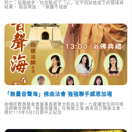
死亡；這兩個字，恰恰點出了「心」在不同狀態底下的情境與
結果。 俗話常說：「無鹽不成甜
「無量音聲海」佛曲法會 強強聯手感恩加場
由佛陀教育基金會董事長密寶大和尚主辦，六度講堂住持印居
法師聯合舉辦「無量音聲海」在無聲之海 遇見自己佛曲法會，
將於115年5月2日假中正紀念