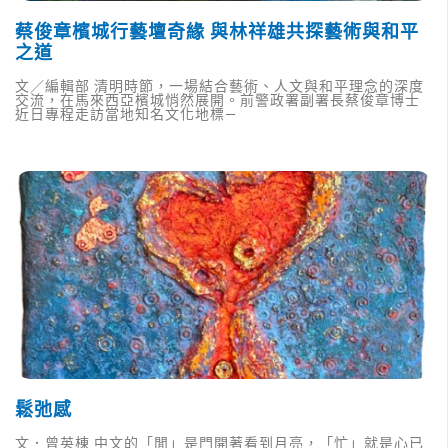
蔡俊章檳城行藝壇奇緣 與林祥雄共探藝術與和平
之道
文／編輯部 清明時節，一場結合藝術、人文與和平理念的深度
交流，在馬來西亞檳城悄然展開。前警政署副署長蔡俊章博士
近日專程走訪當地知名文化地標—
鬆弛感
文．曾英棟 中文的「閒」是門開著看到月亮，「忙」就是心已