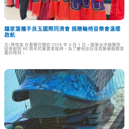
鐘家蔆攜手良玉國際同濟會 捐贈輪椅音樂會溫暖
啟航
文/傅啓倫 在春暖花開的 2026 年 4 月 1 日，國軍台中總醫院
迎來創院 80 周年的重要里程碑。為了慶祝這份深具醫療服務意
義的時刻，