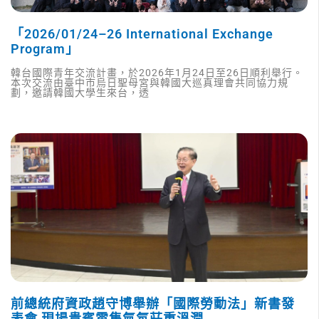
「2026/01/24–26 International Exchange
Program」
韓台國際青年交流計畫，於2026年1月24日至26日順利舉行。
本次交流由臺中市烏日聖母宮與韓國大巡真理會共同協力規
劃，邀請韓國大學生來台，透
前總統府資政趙守博舉辦「國際勞動法」新書發
表會 現場貴賓雲集氣氛莊重溫潤