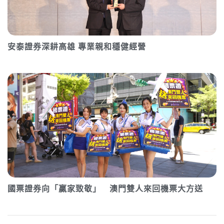
安泰證券深耕高雄 專業親和穩健經營
國票證券向「贏家致敬」 澳門雙人來回機票大方送