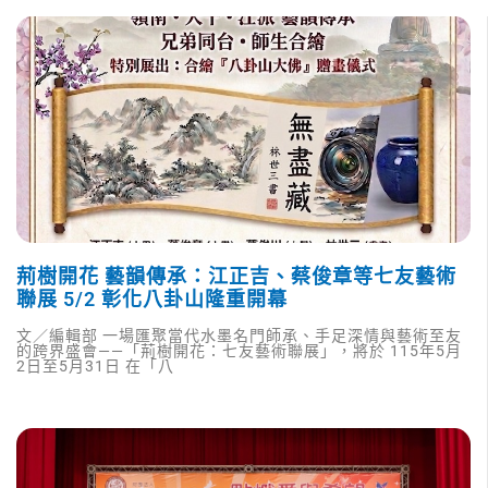
荊樹開花 藝韻傳承：江正吉、蔡俊章等七友藝術
聯展 5/2 彰化八卦山隆重開幕
文／編輯部 一場匯聚當代水墨名門師承、手足深情與藝術至友
的跨界盛會——「荊樹開花：七友藝術聯展」，將於 115年5月
2日至5月31日 在「八