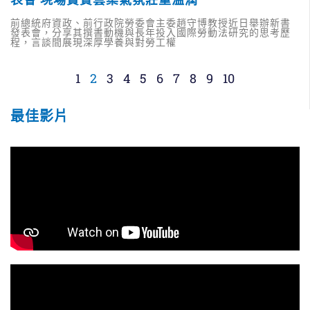
前總統府資政、前行政院勞委會主委趙守博教授近日舉辦新書
發表會，分享其撰書動機與長年投入國際勞動法研究的思考歷
程，言談間展現深厚學養與對勞工權
1
2
3
4
5
6
7
8
9
10
最佳影片