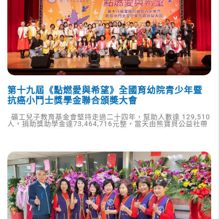
第十九屆《點燃愛與希望》全國育幼院青少年暨
抗癌小鬥士獎學金聯合頒奬大會
礦工兒子教育基金會堅持走過二十四年，幫助人數達 129,510
人，捐助獎助學金達73,464,716元整，當天由熊寶貝公益社帶