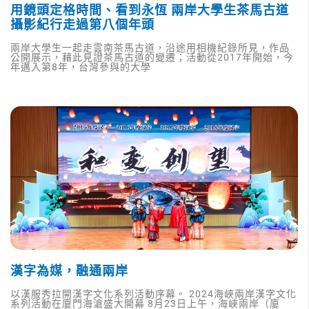
用鏡頭定格時間、看到永恆 兩岸大學生茶馬古道
攝影紀行走過第八個年頭
兩岸大學生一起走雲南茶馬古道，沿途用相機紀錄所見，作品
公開展示，藉此見證茶馬古道的變遷；活動從2017年開始，今
年邁入第8年，台灣參與的大學
漢字為媒，融通兩岸
以漢服秀拉開漢字文化系列活動序幕。 2024海峽兩岸漢字文化
系列活動在廈門海滄盛大開幕 8月23日上午，海峽兩岸（廈