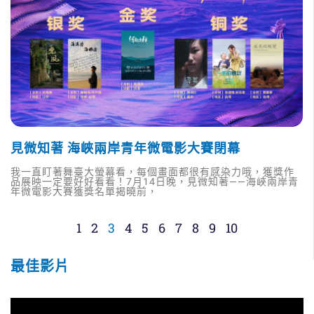
見微知著 海峽兩岸青年微電影大賽閉幕
我一直盯著舞臺大螢幕看，每個畫面都很有感染力哦，獲獎作
品展映一定要好好看看！7月14日晚，見微知著——海峽兩岸青
年微電影大賽獲獎名單揭曉前，
1
2
3
4
5
6
7
8
9
10
最佳影片