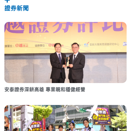
證券新聞
安泰證券深耕高雄 專業親和穩健經營