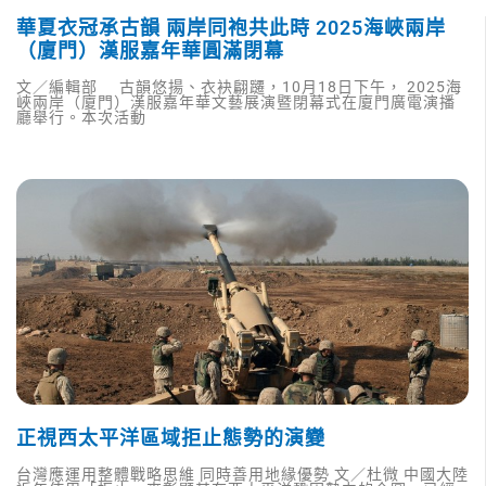
華夏衣冠承古韻 兩岸同袍共此時 2025海峽兩岸
（廈門）漢服嘉年華圓滿閉幕
文／編輯部 古韻悠揚、衣袂翩躚，10月18日下午， 2025海
峽兩岸（廈門）漢服嘉年華文藝展演暨閉幕式在廈門廣電演播
廳舉行。本次活動
正視西太平洋區域拒止態勢的演變
台灣應運用整體戰略思維 同時善用地緣優勢 文／杜微 中國大陸