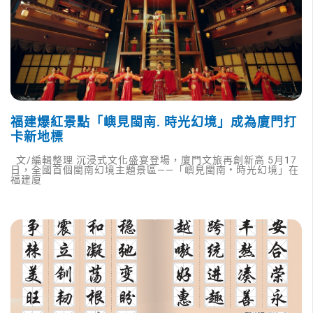
福建爆紅景點「嶼見閩南. 時光幻境」成為廈門打
卡新地標
文/編輯整理 沉浸式文化盛宴登場，廈門文旅再創新高 5月17
日，全國首個閩南幻境主題景區——「嶼見閩南 • 時光幻境」在
福建廈