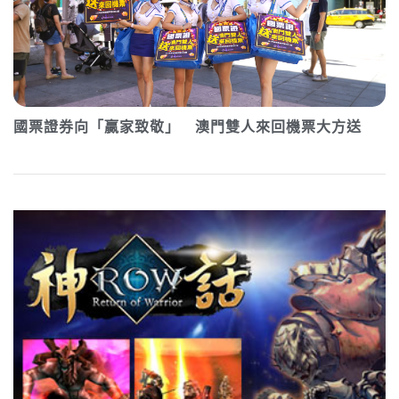
國票證券向「贏家致敬」 澳門雙人來回機票大方送