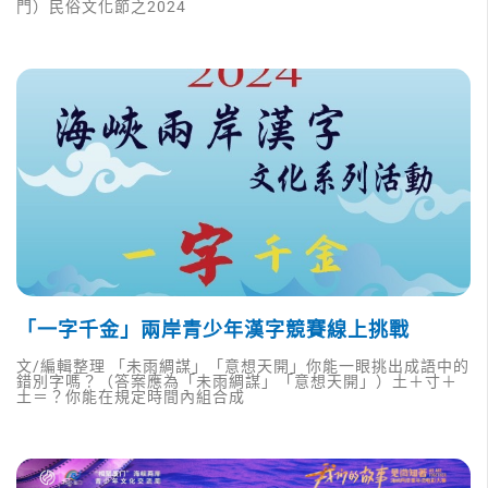
門）民俗文化節之2024
「一字千金」兩岸青少年漢字競賽線上挑戰
文/編輯整理 「未雨綢謀」「意想天開」你能一眼挑出成語中的
錯別字嗎？（答案應為「未雨綢謀」「意想天開」）土＋寸＋
土＝？你能在規定時間內組合成