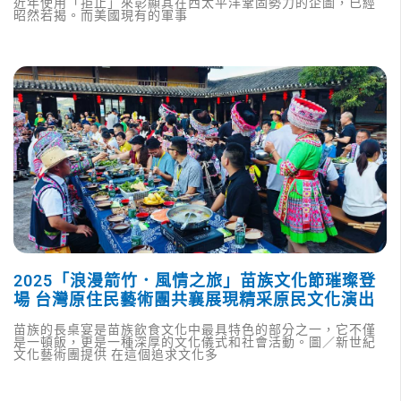
近年使用「拒止」來彰顯其在西太平洋鞏固勢力的企圖，已經
昭然若揭。而美國現有的軍事
2025「浪漫箭竹．風情之旅」苗族文化節璀璨登
場 台灣原住民藝術團共襄展現精采原民文化演出
苗族的長桌宴是苗族飲食文化中最具特色的部分之一，它不僅
是一頓飯，更是一種深厚的文化儀式和社會活動。圖／新世紀
文化藝術團提供 在這個追求文化多