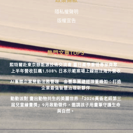
政策條款
隱私權聲明
版權宣告
熱門文章TOP3
熙特爾赴東京辦能源技術交流會 臺日產學重磅專家齊聚
上半年營收狂飆1,508% 日本示範案場上線挹注海外營收
AI重塑企業勞動法務管理 金豐集團總經理董峰如：打造
企業最強智慧治理新夥伴
動動派對 畫出動物共生的美麗世界 「2026黃香老師第三
屆兒童繪畫獎」9月啟動徵件，邀請孩子用畫筆守護生命
與自然。