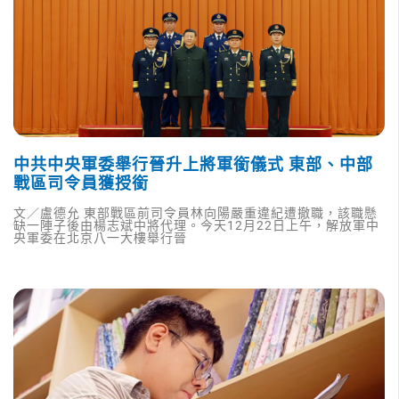
中共中央軍委舉行晉升上將軍銜儀式 東部、中部
戰區司令員獲授銜
文／盧德允 東部戰區前司令員林向陽嚴重違紀遭撤職，該職懸
缺一陣子後由楊志斌中將代理。今天12月22日上午，解放軍中
央軍委在北京八一大樓舉行晉