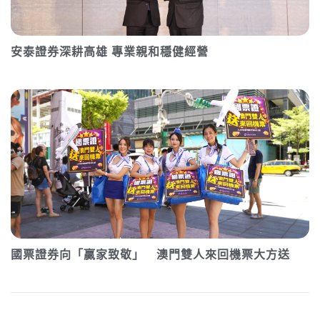
安泰證券深耕高雄 專業親和穩健經營
國票證券向「贏家致敬」 澳門雙人來回機票大方送