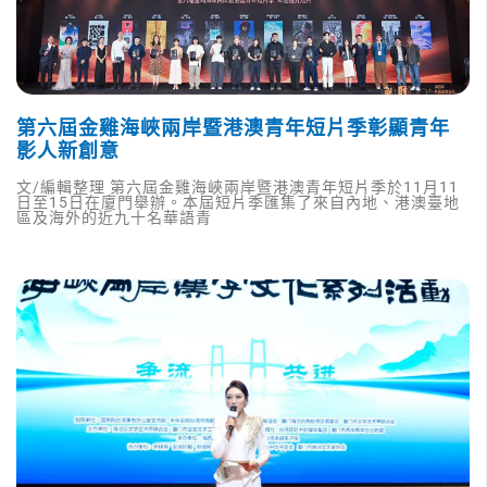
第六屆金雞海峽兩岸暨港澳青年短片季彰顯青年
影人新創意
文/編輯整理 第六屆金雞海峽兩岸暨港澳青年短片季於11月11
日至15日在廈門舉辦。本屆短片季匯集了來自內地、港澳臺地
區及海外的近九十名華語青