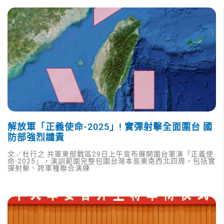
解放軍「正義使命-2025」! 實彈射擊全面圍台 國
防部強烈譴責
文／杜行之 共軍東部戰區29日上午宣布展開圍台軍演「正義使
命-2025」，演訓範圍完整包圍台灣本島東南西北四周，包括實
彈射擊、跨軍種聯合演練