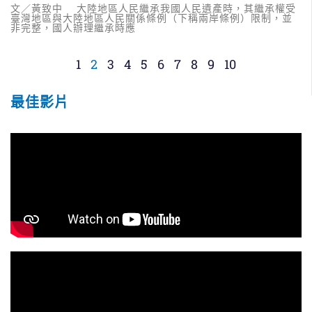
文／黃致中 大陸地區人民繼承我國人民遺產時，其繼承權受
臺灣地區與大陸地區人民關係條例（下稱兩岸條例）限制，並
非完整，國人辦理繼承時應
1
2
3
4
5
6
7
8
9
10
最佳影片