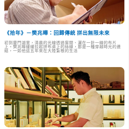
《拾年》－樊兆曄：回歸傳統 拼出無限未來
初到廈門湖里，清晨的光線透過窗間、灑在一針一線的布片
上。樊兆曄緩緩拉起拼布桌上的絲線，那是一種穿越時光的連
結，一如他這五年來在大陸紮根的生活