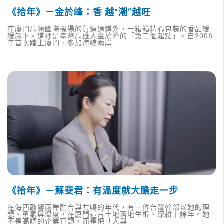
《拾年》－金於峰：香 越“潮”越旺
在廈門高崎國際機場的貨運通道外，一箱箱精心包裝的香品緩
緩卸下。這裡是臺灣高雄人金於峰的「第二個起點」。自2006
年首次踏上廈門、參加海峽兩岸
《拾年》－蘇斐君：有溫度就大膽走一步
在海西敲響兩岸融合與共鳴的年代，有一位台灣幹部以她的理
想、勇氣與溫度，在廈門這片土地落地生根、深耕十餘年。她
不是高調的企業巨頭，而是把「人與