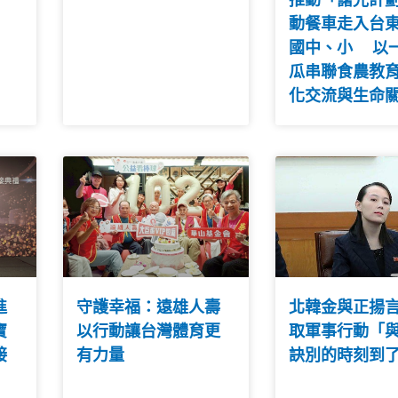
動餐車走入台
國中、小 以
瓜串聯食農教
化交流與生命
進
守護幸福：遠雄人壽
北韓金與正揚
寶
以行動讓台灣體育更
取軍事行動「
接
有力量
訣別的時刻到