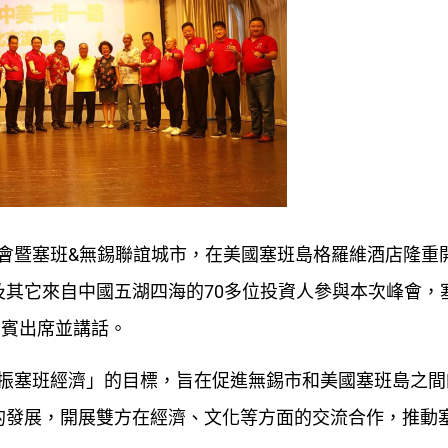
流峰會暨塞班&無錫聯誼城市，在美國塞班島格羅維酒店隆重
其它來自中國五湖四海的70多位投資人參與本次峰會，
特邀嘉賓出席並講話。
 提振塞班經濟」的目標，旨在促進無錫市和美國塞班島之
的發展，開展雙方在經濟、文化等方面的交流合作，推動