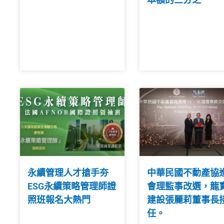
永續管理人才搶手夯
中華民國不動產協
ESG永續策略管理師證
會理監事改選，龍
照班報名大熱門
建設張麗莉董事長
任。