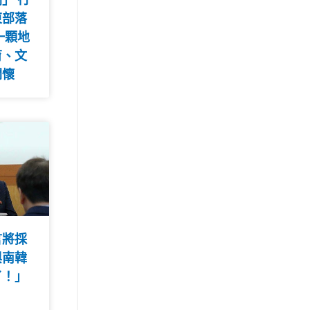
東部落
一顆地
育、文
關懷
言將採
與南韓
了！」