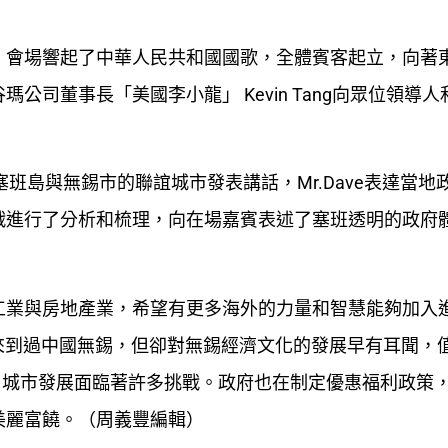
，會場響起了中華人民共和國國歌，全體賓客起立，向著
司董事長「美國李小龍」 Kevin Tang向眾位領導人
立塞班島與無錫市的聯誼城市發表講話，Mr.Dave表達當地
戰進行了分析和梳理，向在場嘉賓表述了塞班透明的政府
工業與房地產業，希望有更多海外的力量和智慧能夠加入
沒有來到過中國無錫，但卻對無錫經濟文化的發展早有耳聞，
口，城市發展面臨著許多挑戰。政府也在制定優惠福利政策
美麗富饒。（周義豐編輯）