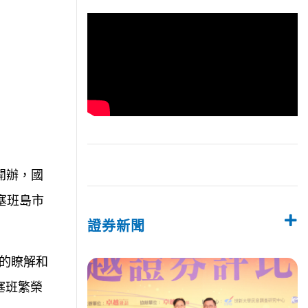
開辦，國
塞班島市
證券新聞
間的瞭解和
塞班繁榮