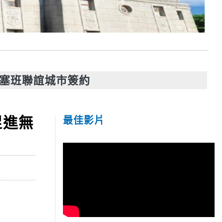
與塞班聯誼城市簽約
促進無
最佳影片