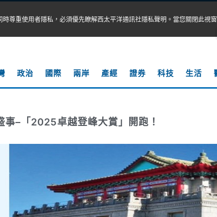
同時尊重使用者隱私，必須優先瞭解西太平洋通訊社隱私聲明。當您關閉此視窗
灣
政治
國際
兩岸
產經
證券
科技
生活
盛事–「2025卓越登峰大賞」開跑！