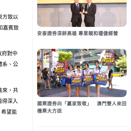
東方致以
和嘉賓致
安泰證券深耕高雄 專業親和穩健經營
政府對中
體系、公
進來，共
值得深入
國票證券向「贏家致敬」 澳門雙人來回
機票大方送
，希望能