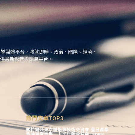
、城市報導媒體平台，將就即時、政治、國際、經濟、
供最新影音與訊息平台。
熱門文章TOP3
熙特爾赴東京辦能源技術交流會 臺日產學
重磅專家齊聚 上半年營收狂飆1,508%