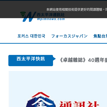
本網站使用相關技術提供更好的閱讀體驗，
포커스 대한민국
フォーカスジャパン
焦點台
西太平洋快訊
《卓越雜誌》40週年