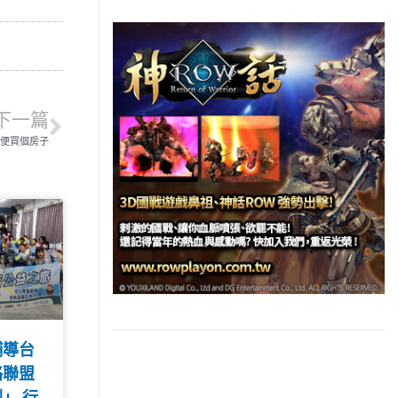
下一篇
便買個房子
輔導台
略聯盟
」 行