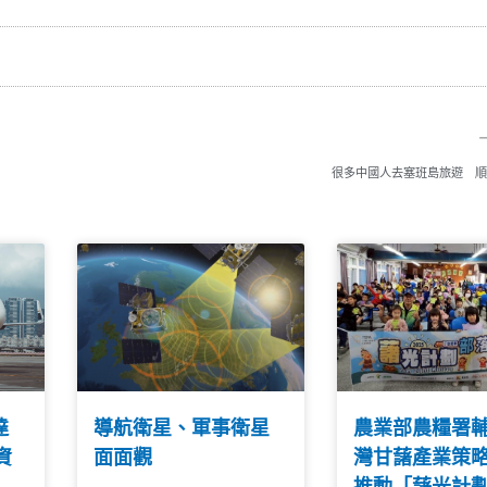
很多中國人去塞班島旅遊 順
達
導航衛星、軍事衛星
農業部農糧署
資
面面觀
灣甘藷產業策
推動「藷光計劃