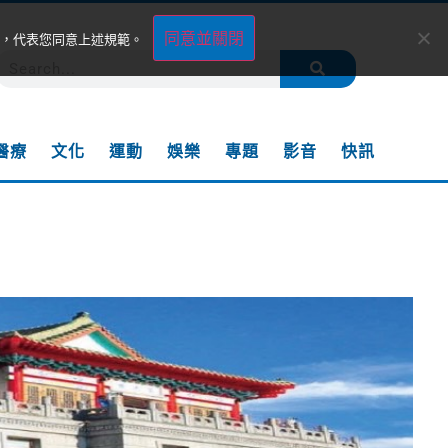
同意並關閉
，代表您同意上述規範。
醫療
文化
運動
娛樂
專題
影音
快訊