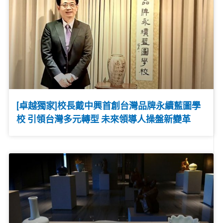
[卓越獨家]校長戴中興首創台灣品牌永續藍圖學
校 引領台灣多元轉型 未來領導人操盤新變革