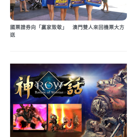
國票證券向「贏家致敬」 澳門雙人來回機票大方
送