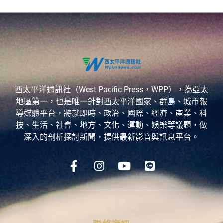
西太平洋通訊社（West Pacific Press，WPP），為亞太
地區第一，也是唯一針對西太平洋國家、群島、城市報
導媒體平台，將就即時、政治、國際、經濟、產業、科
技、生活、社會、地方、文化、運動、娛樂等議題，做
深入的剖析探討新聞，提供最新影音與訊息平台。