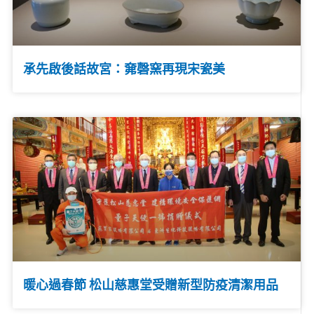
承先啟後話故宮：㚕磬窯再現宋瓷美
暖心過春節 松山慈惠堂受贈新型防疫清潔用品