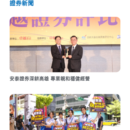
證券新聞
安泰證券深耕高雄 專業親和穩健經營