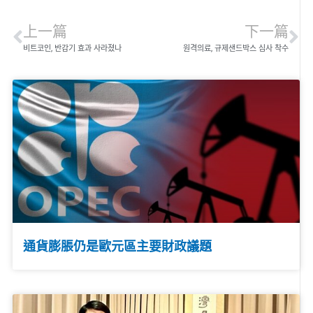
上一篇
下一篇
비트코인, 반감기 효과 사라졌나
원격의료, 규제샌드박스 심사 착수
通貨膨脹仍是歐元區主要財政議題