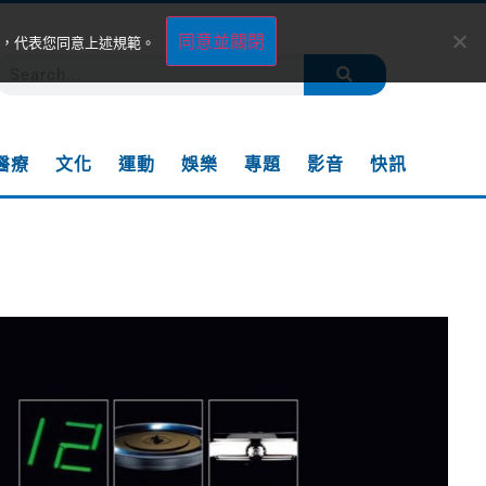
同意並關閉
，代表您同意上述規範。
醫療
文化
運動
娛樂
專題
影音
快訊