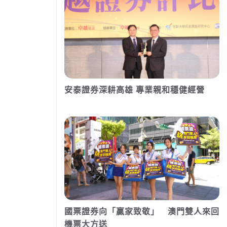
安泰證券深耕高雄 專業親和穩健經營
國票證券向「贏家致敬」 澳門雙人來回
機票大方送