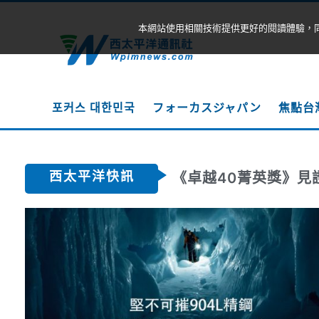
本網站使用相關技術提供更好的閱讀體驗，
포커스 대한민국
フォーカスジャパン
焦點台
西太平洋快訊
《卓越40菁英獎》見