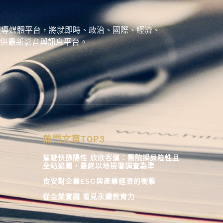
、城市報導媒體平台，將就即時、政治、國際、經濟、
供最新影音與訊息平台。
熱門文章TOP3
駕駛快篩陽性 欣欣客運：醫院採尿陰性且
全站過關，最終以地檢署調查為準
食安對企業ESG與產業經濟的衝擊
從企業實踐 看見永續教育力