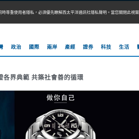
同時尊重使用者隱私，必須優先瞭解西太平洋通訊社隱私聲明。當您關閉此視窗
灣
政治
國際
兩岸
產經
證券
科技
生活
證各界典範 共築社會善的循環