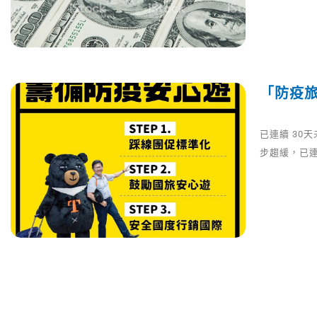
「防疫旅
已連續 30
步趨緩，已連