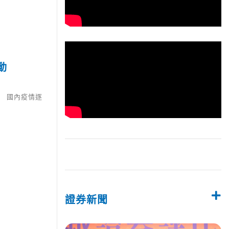
動
頁 國內疫情逐
證券新聞