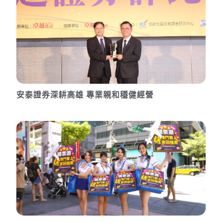
安泰證券深耕高雄 專業親和穩健經營