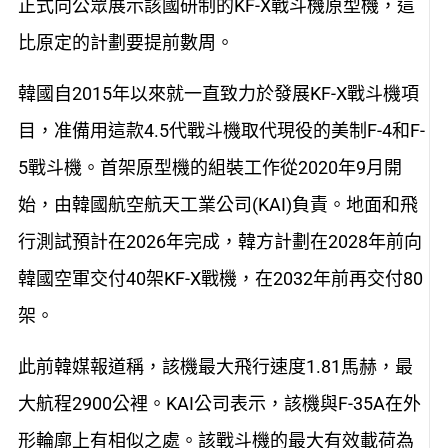
正式向公眾展示該國研制的KF-X戰斗機原型機，這
比原定的計劃要提前數周。
韓國自2015年以來就一直致力於發展KF-X戰斗機項
目，准備用這款4.5代戰斗機取代現役的美制F-4和F-
5戰斗機。首架原型機的組裝工作從2020年9月開
始，由韓國航空航天工業公司(KAI)負責。地面和飛
行測試預計在2026年完成，韓方計劃在2028年前向
韓國空軍交付40架KF-X戰機，在2032年前再交付80
架。
此前韓媒報道稱，該機最大飛行速度1.81馬赫，最
大航程2900公裡。KAI公司表示，該機與F-35A在外
形輪廓上有相似之處。該戰斗機的最大有效載荷為