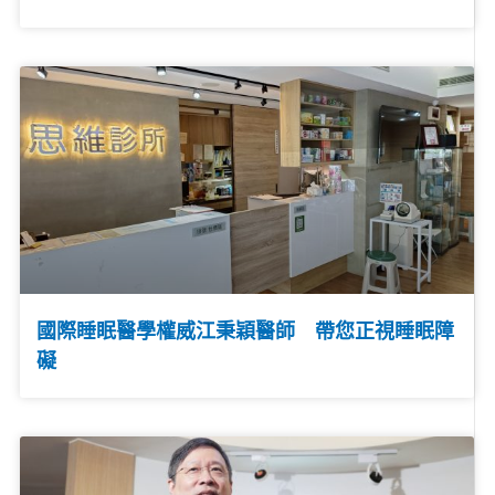
國際睡眠醫學權威江秉穎醫師 帶您正視睡眠障
礙