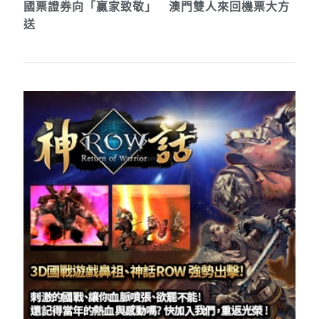
國票證券向「贏家致敬」 澳門雙人來回機票大方
送