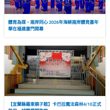
體育為媒、兩岸同心 2026年海峽兩岸體育嘉年
華在福建廈門開幕
【宜蘭縣羅東親子館】卡巴拉魔法森林4/10正式