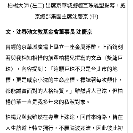
柏楊大師 (左二) 出席京華城
雙龍
巨珠雕塑揭幕，威
京總部集團主席沈慶京 (中)
文．沈春池文教基金會董事長 沈慶京
曾經的京華城廣場上矗立一座金屬浮雕，上面鐫刻
著與我相知相惜的前輩柏楊兄撰寫的文章〈雙龍巨
珠〉，內容提到：「這顆巨珠不只是台北市的地
標，更是威京小沈的生命座標。標誌著每次顛仆，
都能誠實面對的人格特質。」雖然哲人已遠，但柏
楊前輩一直是我多年來的私淑對象。
柏楊兄與我雖然在專業上殊途，回首來時路，皆在
人生航道上特立獨行，不願隨波逐流，因此彼此初