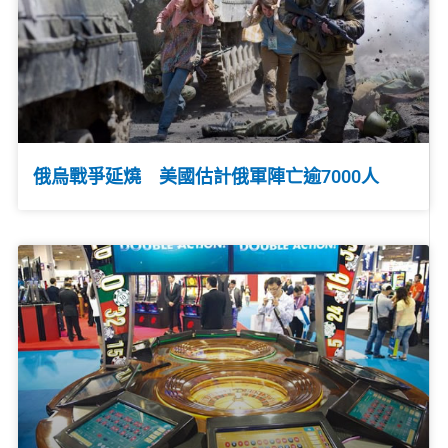
俄烏戰爭延燒 美國估計俄軍陣亡逾7000人