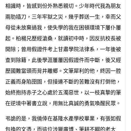
相識時，皆感到份外熟悉親切。少年時代我為朋友
兩肋插刀，三年牢獄之災，幾乎葬送一生，幸而父
母從未放棄過我，使失學的我在困頓環境下屢仆屢
起。柏楊兄歷經滄桑，就讀初中時，因反抗校長被
開除；曾用假證件考上甘肅學院法律系，一年後被
查到除籍，此後學涯屢屢因假證件而中斷，後又經
歷國難當頭而背井離鄉。文筆犀利的他，終因一腔
正義而身陷囹圄，但接連不斷的苦難沒有打倒他，
始終抱持赤子之心處於五濁惡世，以一枝真摯的筆
在逆境中著書立說，用無比真誠的勇氣喚醒民眾。
弔詭的是，我僥倖在基隆水產學校畢業，有張如假
包換的文憑，而這位涉獵廣博、筆耕不輟的老大