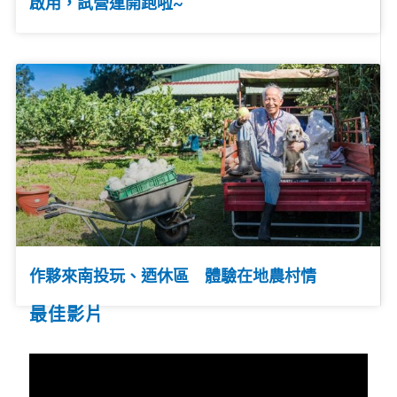
啟用，試營運開跑啦~
作夥來南投玩、迺休區 體驗在地農村情
最佳影片