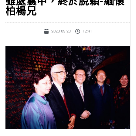
雖處囊中，終於脫穎-緬懷
柏楊兄
2023-03-23
12:41