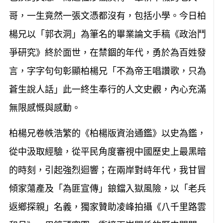
哥，一生竟然一張文憑都沒有，包括小學。今日柏
楊兄以「郭衣洞」為筆名的畢業論文手稿《政治鬥
爭研究》終於面世，在禁錮的年代，勇於為百姓發
言，字字句句彰顯柏楊兄「不為帝王唱讚歌，只為
蒼生說人話」此一終生奉行的人文史觀，內心充滿
無限感慨與感動。
柏楊兄卷帙浩繁的《柏楊版資治通鑑》以史為鑑，
從中汲取經驗，從平民角度審視中國歷史上最黑暗
的時刻，引起強烈迴響；在兩岸對峙年代，我甘冒
傾家蕩產及「為匪宣傳」鋃鐺入獄風險，以「老兵
返鄉探親」名義，獨家贊助凌峰拍攝《八千里路雲