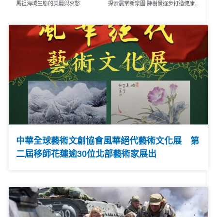
馬祖海域生態的美麗與哀愁
探索農業新樂園 陳樹景逐步打造健康傳奇
中華全球藝術文創協會風華絕代藝術文化展 第
二屆移師花蓮逾30位北部藝術家展出