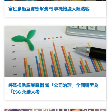
塞班島砸巨資衝擊澳門 專機接送大陸賭客
評鑑換軌底層邏輯 當「公司治理」全面轉型為
「ESG 永續大考」