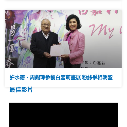
許水德、周錫瑋參觀白嘉莉畫展 粉絲爭相朝聖
最佳影片