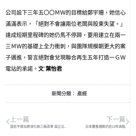
公司設下三年五〇〇ＭＷ的目標給鄭宇珊，她信心
滿滿表示，「絕對不會讓兩位老闆與股東失望。」
達成短期里程碑的她仍馬不停蹄，要用建立在兩一
三ＭＷ的基礎上全力衝刺，與團隊規模朝更大的案
子邁進，誓言絕對會兌現聯合再生五年打造一ＧＷ
電站的承諾。
文
˙葉怡君
新聞分類：
產經
上一篇
下一篇
習近平提出將深化新三板改革 設立北京證券交易所
日本躉售通膨仍近13年高點