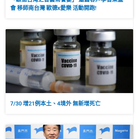
會 移師南台灣 歐德x愛樂 活動開跑!
7/30 增21例本土、4境外 無新增死亡