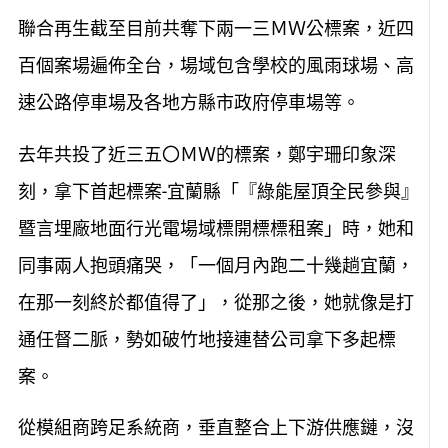
聯合再生截至目前共奪下兩一三ＭＷ公標案，近四
百個案場遍佈全台，場域包含學校的風雨球場、高
速公路停車場及各地方縣市政府停車場等。
去年共投了近三五〇ＭＷ的標案，鄭宇珊印象深
刻，拿下首起標案-宜蘭縣「『綠能屋頂全民參與』
暨言埋廠地面行光電場域標開標標租案」時，她和
同事兩人抱頭痛哭，「一個月內跑二十幾趟宜蘭，
在那一刻終於都值得了」，從那之後，她就像是打
通任督二脈，勢如破竹地接連替公司拿下多起標
案。
從模組商跨足系統商，垂直整合上下游供應鏈，沒