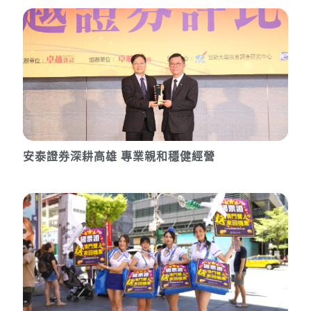
安泰證券深耕高雄 專業親和穩健經營