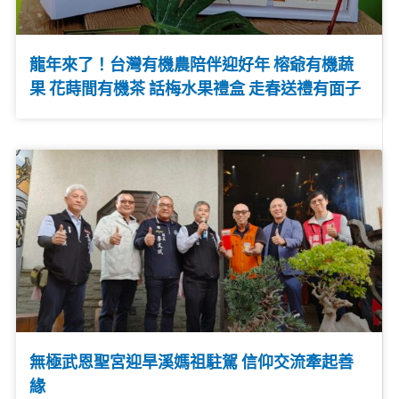
龍年來了！台灣有機農陪伴迎好年 榕爺有機蔬
果 花蒔間有機茶 話梅水果禮盒 走春送禮有面子
無極武恩聖宮迎旱溪媽祖駐駕 信仰交流牽起善
緣