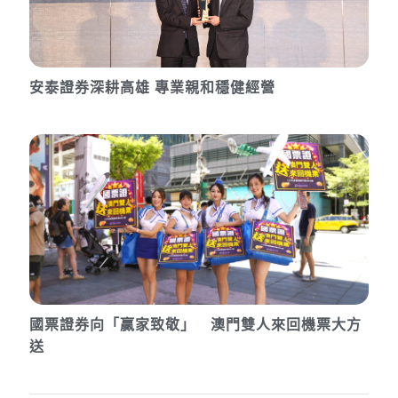
安泰證券深耕高雄 專業親和穩健經營
國票證券向「贏家致敬」 澳門雙人來回機票大方
送