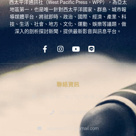
西太平洋通訊社（West Pacific Press，WPP），為亞太
地區第一，也是唯一針對西太平洋國家、群島、城市報
導媒體平台，將就即時、政治、國際、經濟、產業、科
技、生活、社會、地方、文化、運動、娛樂等議題，做
深入的剖析探討新聞，提供最新影音與訊息平台。
聯絡資訊
9：30-12：00；13：30-18：00
02-2570-5439
wppress0731@gmail.com