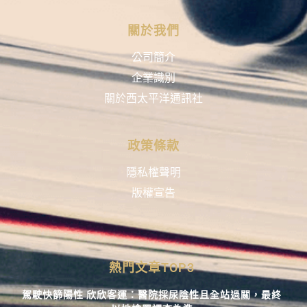
關於我們
公司簡介
企業識別
關於西太平洋通訊社
政策條款
隱私權聲明
版權宣告
熱門文章TOP3
駕駛快篩陽性 欣欣客運：醫院採尿陰性且全站過關，最終