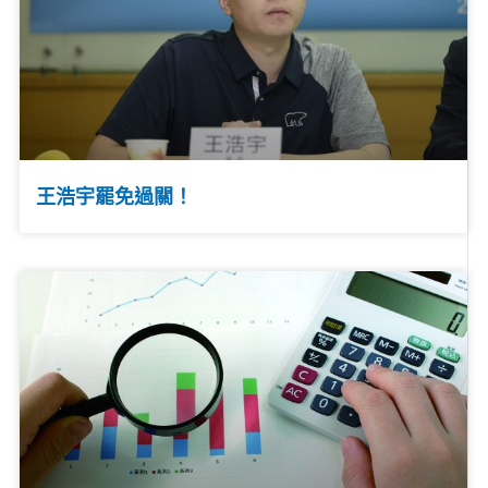
王浩宇罷免過關！