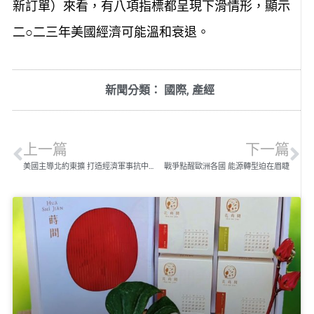
新訂單）來看，有八項指標都呈現下滑情形，顯示
二○二三年美國經濟可能溫和衰退。
新聞分類：
國際
,
產經
上一篇
下一篇
美國主導北約東擴 打造經濟軍事抗中陣線
戰爭點醒歐洲各國 能源轉型迫在眉睫