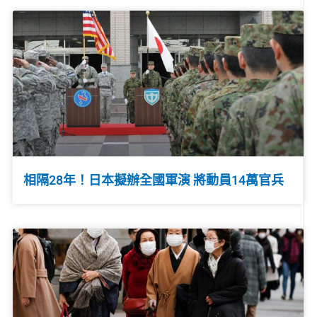
相隔28年！日本擬辦全國軍演 將動員14萬官兵