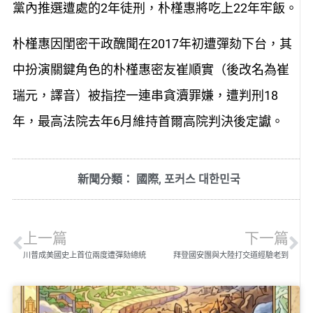
黨內推選遭處的2年徒刑，朴槿惠將吃上22年牢飯。
朴槿惠因閨密干政醜聞在2017年初遭彈劾下台，其
中扮演關鍵角色的朴槿惠密友崔順實（後改名為崔
瑞元，譯音）被指控一連串貪瀆罪嫌，遭判刑18
年，最高法院去年6月維持首爾高院判決後定讞。
新聞分類：
國際
,
포커스 대한민국
上一篇
下一篇
川普成美國史上首位兩度遭彈劾總統
拜登國安團與大陸打交道經驗老到