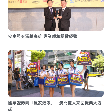
安泰證券深耕高雄 專業親和穩健經營
國票證券向「贏家致敬」 澳門雙人來回機票大方
送