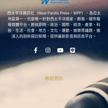
西太平洋通訊社（West Pacific Press，WPP），為亞太
地區第一，也是唯一針對西太平洋國家、群島、城市報
導媒體平台，將就即時、政治、國際、經濟、產業、科
技、生活、社會、地方、文化、運動、娛樂等議題，做
深入的剖析探討新聞，提供最新影音與訊息平台。
聯絡資訊
9：30-12：00；13：30-18：00
02-2570-5439