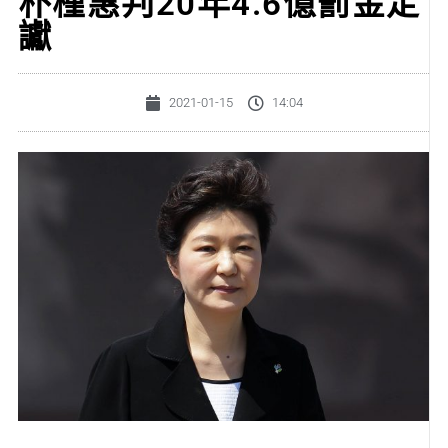
朴槿惠判20年4.6億罰金定
讞
2021-01-15
14:04