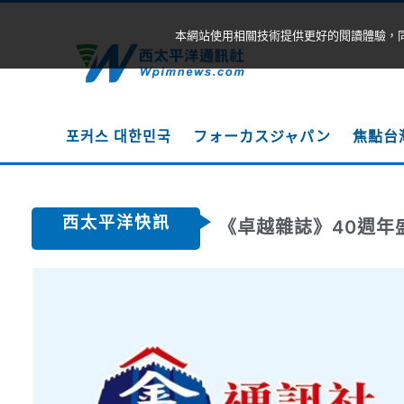
本網站使用相關技術提供更好的閱讀體驗，
포커스 대한민국
フォーカスジャパン
焦點台
西太平洋快訊
《卓越雜誌》40週年