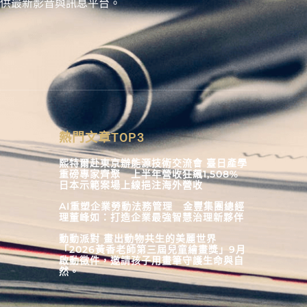
供最新影音與訊息平台。
熱門文章TOP3
熙特爾赴東京辦能源技術交流會 臺日產學
重磅專家齊聚 上半年營收狂飆1,508%
日本示範案場上線挹注海外營收
AI重塑企業勞動法務管理 金豐集團總經
理董峰如：打造企業最強智慧治理新夥伴
動動派對 畫出動物共生的美麗世界
「2026黃香老師第三屆兒童繪畫獎」9月
啟動徵件，邀請孩子用畫筆守護生命與自
然。