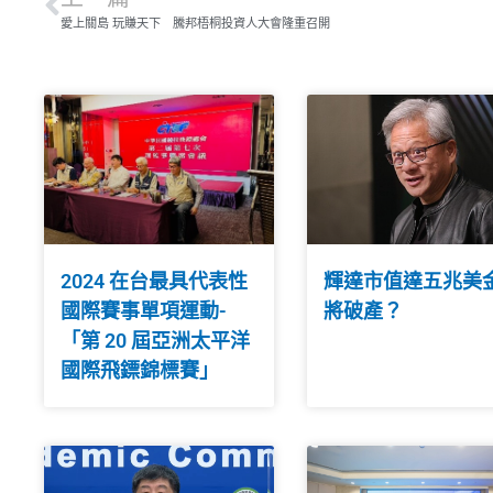
愛上關島 玩賺天下 騰邦梧桐投資人大會隆重召開
2024 在台最具代表性
輝達市值達五兆美
國際賽事單項運動-
將破產？
「第 20 屆亞洲太平洋
國際飛鏢錦標賽」