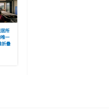
癒居所
的唯一
維折疊