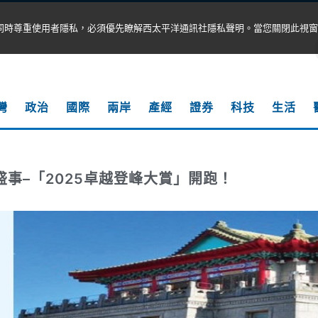
同時尊重使用者隱私，必須優先瞭解西太平洋通訊社隱私聲明。當您關閉此視窗
灣
政治
國際
兩岸
產經
證券
科技
生活
盛事–「2025卓越登峰大賞」開跑！