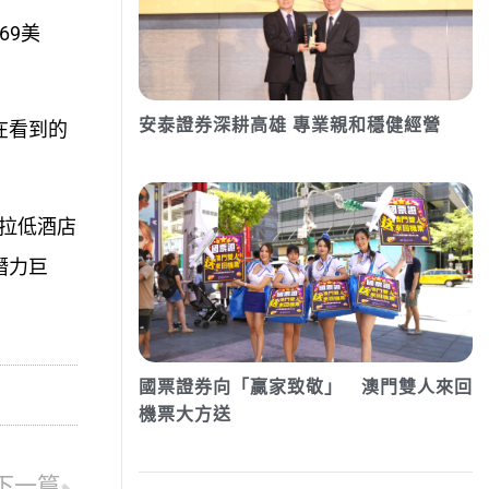
69美
安泰證券深耕高雄 專業親和穩健經營
現在看到的
能拉低酒店
潛力巨
國票證券向「贏家致敬」 澳門雙人來回
機票大方送
下一篇