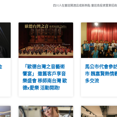
四川人在塞班開酒店成新熱點 塞班島投資置業招
金
「歐德台灣之音藝術
馬公市代會參
饗宴」 邀舊客戶享音
市 魏嘉賢熱情
樂盛會 移師南台灣 歐
多交流
德x愛樂 活動開跑!