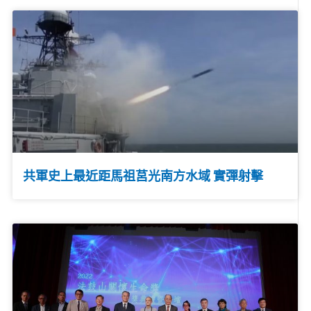
共軍史上最近距馬祖莒光南方水域 實彈射擊