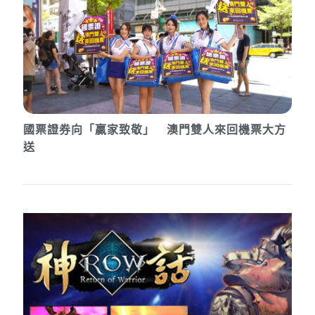
國票證券向「贏家致敬」 澳門雙人來回機票大方
送