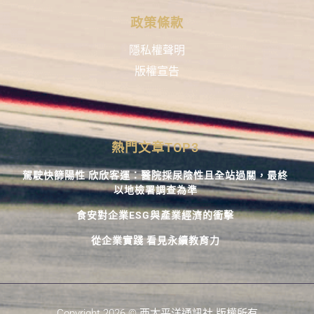
政策條款
隱私權聲明
版權宣告
熱門文章TOP3
駕駛快篩陽性 欣欣客運：醫院採尿陰性且全站過關，最終
以地檢署調查為準
食安對企業ESG與產業經濟的衝擊
從企業實踐 看見永續教育力
Copyright 2026 © 西太平洋通訊社 版權所有