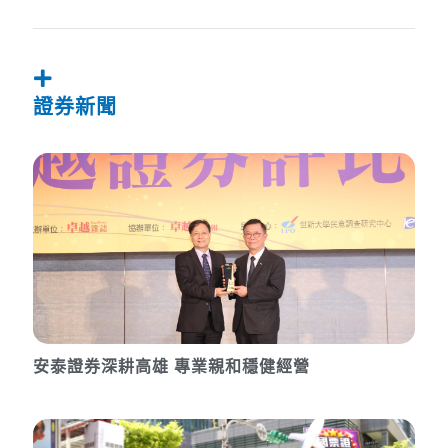
證券新聞
安泰證券深耕高雄 專業親和穩健經營