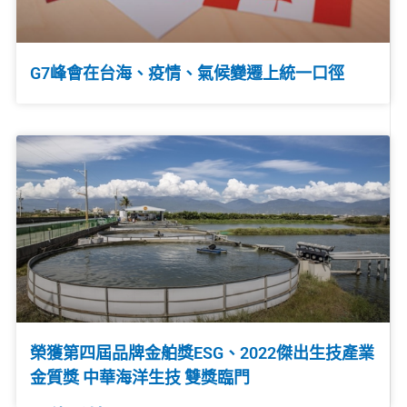
G7峰會在台海、疫情、氣候變遷上統一口徑
榮獲第四屆品牌金舶獎ESG、2022傑出生技產業
金質獎 中華海洋生技 雙獎臨門