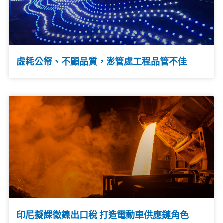
虛耗公帑、不顧品質，澎管處工程品管不佳
印尼擬課徵鎳出口稅 打造電動車供應鏈角色