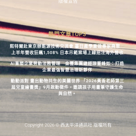
版權宣告
熱門文章TOP3
熙特爾赴東京辦能源技術交流會 臺日產學重磅專家齊聚
上半年營收狂飆1,508% 日本示範案場上線挹注海外營收
AI重塑企業勞動法務管理 金豐集團總經理董峰如：打造
企業最強智慧治理新夥伴
動動派對 畫出動物共生的美麗世界 「2026黃香老師第三
屆兒童繪畫獎」9月啟動徵件，邀請孩子用畫筆守護生命
與自然。
Copyright 2026 © 西太平洋通訊社 版權所有