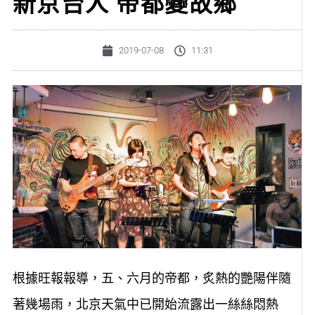
新京台人 帝都變故鄉
2019-07-08
11:31
根據旺報報導，五、六月的帝都，炙熱的艷陽伴隨
著幾場雨，北京天氣中已開始流露出一絲絲悶熱