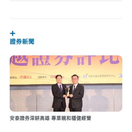
證券新聞
安泰證券深耕高雄 專業親和穩健經營