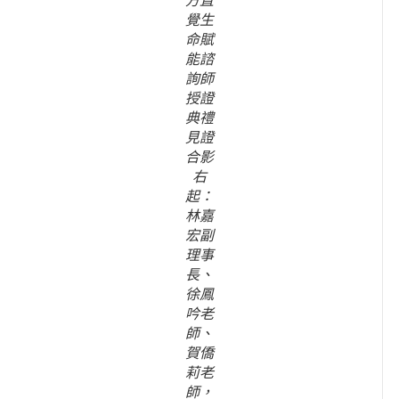
方直
覺生
命賦
能諮
詢師
授證
典禮
見證
合影
右
起：
林嘉
宏副
理事
長、
徐鳳
吟老
師、
賀僑
莉老
師，