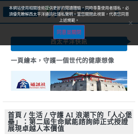
本網站使用相關技術提供更好的閱讀體驗，同時尊重使用者隱私，必
須優先瞭解西太平洋通訊社隱私聲明。當您關閉此視窗，代表您同意
上述規範。
同意並關閉
西太平洋快訊
一頁繪本，守護一個世代的健康想像
首頁
/
生活
/
守護 AI 浪潮下的「人心堡
壘」：第二屆生命賦能諮詢師正式授證
展現卓越人本價值