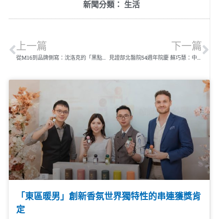
新聞分類：
生活
上一篇
下一篇
從M16到品牌側寫：沈洛克的「黑點」哲學 用直諫面對
見證部北醫院54週年院慶 蘇巧慧：中央地方共同努力 擴充地方親子醫療量能
「東區暖男」創新香氛世界獨特性的串連獲獎肯
定