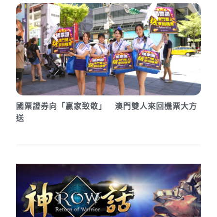
國票證券向「贏家致敬」 澳門雙人來回機票大方
送