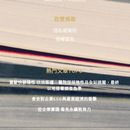
政策條款
隱私權聲明
版權宣告
熱門文章TOP3
駕駛快篩陽性 欣欣客運：醫院採尿陰性且全站過關，最終
以地檢署調查為準
食安對企業ESG與產業經濟的衝擊
從企業實踐 看見永續教育力