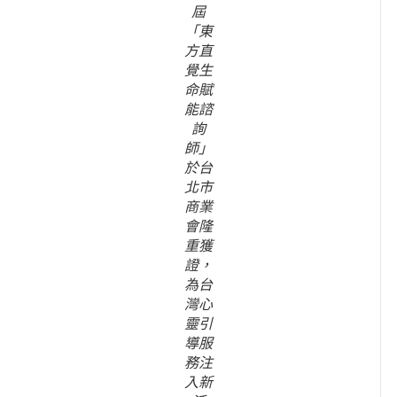
屆
「東
方直
覺生
命賦
能諮
詢
師」
於台
北市
商業
會隆
重獲
證，
為台
灣心
靈引
導服
務注
入新