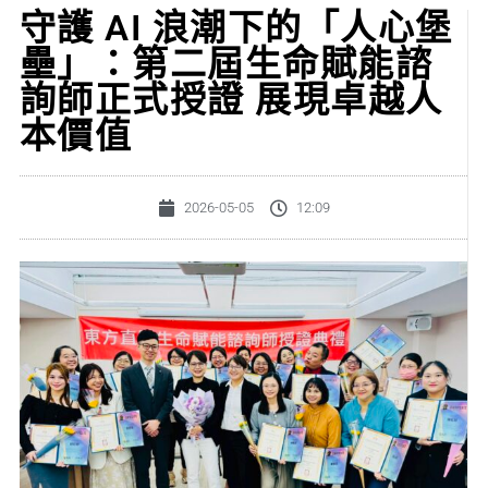
守護 AI 浪潮下的「人心堡
壘」：第二屆生命賦能諮
詢師正式授證 展現卓越人
本價值
2026-05-05
12:09