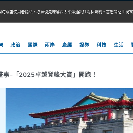
同時尊重使用者隱私，必須優先瞭解西太平洋通訊社隱私聲明。當您關閉此視窗
灣
政治
國際
兩岸
產經
證券
科技
生活
盛事–「2025卓越登峰大賞」開跑！