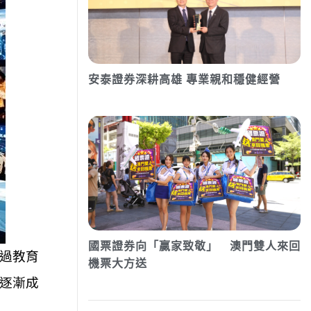
安泰證券深耕高雄 專業親和穩健經營
國票證券向「贏家致敬」 澳門雙人來回
過教育
機票大方送
逐漸成