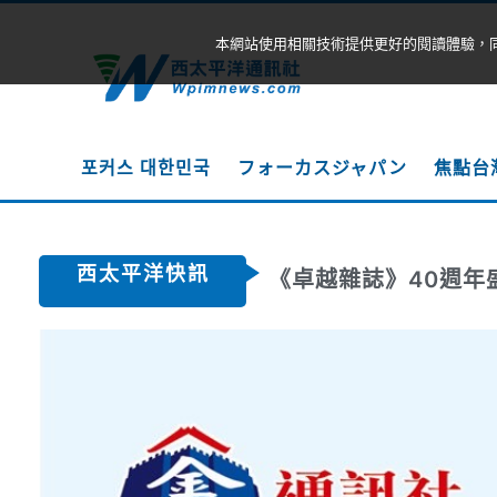
本網站使用相關技術提供更好的閱讀體驗，
포커스 대한민국
フォーカスジャパン
焦點台
西太平洋快訊
《卓越雜誌》40週年