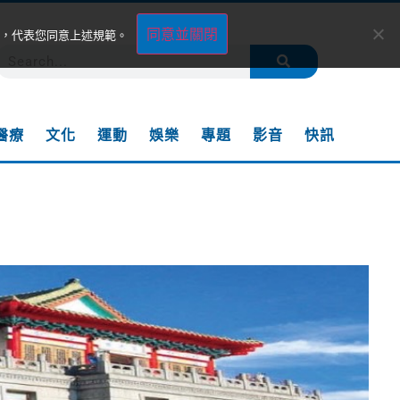
同意並關閉
，代表您同意上述規範。
醫療
文化
運動
娛樂
專題
影音
快訊