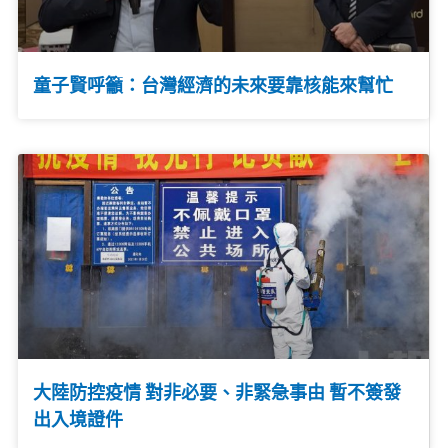
童子賢呼籲：台灣經濟的未來要靠核能來幫忙
大陸防控疫情 對非必要、非緊急事由 暫不簽發
出入境證件