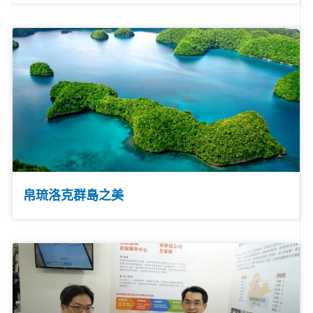
帛琉洛克群島之美