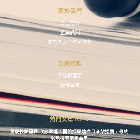
關於我們
公司簡介
企業識別
關於西太平洋通訊社
政策條款
隱私權聲明
版權宣告
熱門文章TOP3
駕駛快篩陽性 欣欣客運：醫院採尿陰性且全站過關，最終
以地檢署調查為準