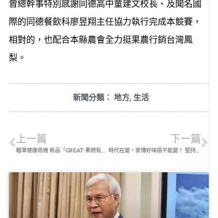
曾總幹事特別感謝同德高中童建文校長、及聞名國
際的同德餐飲科廖昱翔主任協力執行完成本競賽，
相對的，也配合本縣農會全力挺果農行銷台灣鳳
梨。
新聞分類：
地方
,
生活
上一篇
下一篇
瞄準健康商機 新品「GREAT-果燃有感」BOCHiNG銷售亮眼
時代在變，家傳好味道不能變！ 堅持國產羊肉，就是因為無可取代的好品質