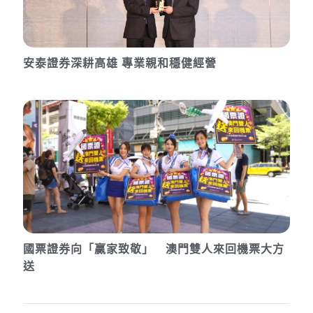
安泰證券深耕高雄 專業親和穩健經營
國票證券向「贏家致敬」 澳門雙人來回機票大方
送