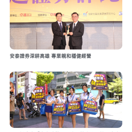
安泰證券深耕高雄 專業親和穩健經營