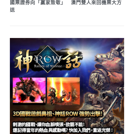
國票證券向「贏家致敬」 澳門雙人來回機票大方
送