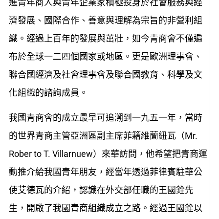
進青年商人與青年企業家積極投身於社會服務與經
濟發展、國際合作、善意與理解為宗旨的非營利組
織。經過上百年的發展與茁壯，如今青商會不僅遍
布於全球一二四個國家或地區。更是歐洲理事會、
聯合國經濟及社會理事會及聯合國教育、科學及文
化組織的諮詢成員。
我國青商會的成立最早可追溯到一九五一年，當時
的世界青商主管亞洲區副主席菲籍維蘭紐瓦（Mr.
Rober to T. Villarnuew）來華訪問，他希望把青商運
動推介給我國青年朋友，經當年透過菲律賓駐華公
使艾德瓦的介紹，認識在外交部任職的王國銓先
生，開啟了我國青商組織成立之路。經過王國銓以