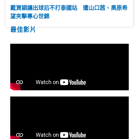
戴資穎讓出球后不打泰國站 遭山口茜、奧原希
望夾擊專心世錦
最佳影片