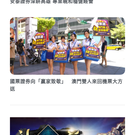
安泰證券深耕高雄 專業親和穩健經營
國票證券向「贏家致敬」 澳門雙人來回機票大方
送