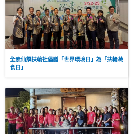
全素仙饌扶輪社倡議「世界環境日」為「扶輪蔬
食日」