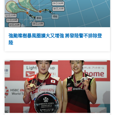
強颱璨樹暴風圈擴大又增強 將發陸警不排除登
陸