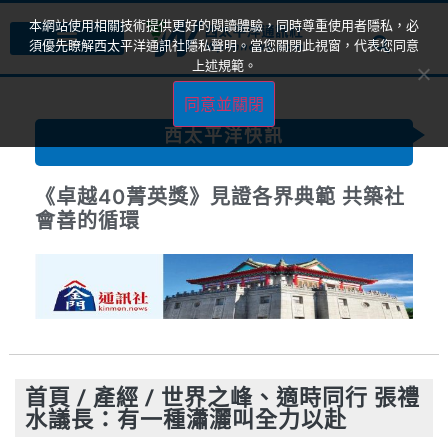
本網站使用相關技術提供更好的閱讀體驗，同時尊重使用者隱私，必
須優先瞭解西太平洋通訊社隱私聲明。當您關閉此視窗，代表您同意
上述規範。
同意並關閉
西太平洋快訊
《卓越40菁英獎》見證各界典範 共築社
會善的循環
首頁
/
產經
/
世界之峰、適時同行 張禮
水議長：有一種瀟灑叫全力以赴