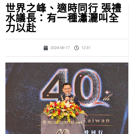
世界之峰、適時同行 張禮
水議長：有一種瀟灑叫全
力以赴
2024-06-17
12:31