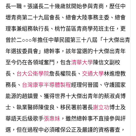
長一職。張議長二十幾歲就開始參與青商，歷任中
壢青商第二十九屆會長、總會大陸事務主委、總會
理事兼組務執行長、桃竹苗區青商學苑班主任，更
曾於二○
○
○年擔任中華民國第三十八屆「十大傑出青
年選拔委員會」總幹事，該年當選的十大傑出青年
至今仍在各領域奮鬥，包含
清華大學
陳信文副校
長、
台大公衛學院
詹長權院長、
交通大學
林進燈教
務長、
台灣康寧半導體製程
經理何晉國、守護國家
能源的趙鎮豐、獲得世界十大傑出青年的蔡淑貞博
士、執業醫師陳俊良、移民署前署長
謝立功
博士及
華語天后級歌手
張惠妹
，雖然總幹事不直接參與評
選，但在過程中必須確保公正及嚴謹的資格審查，