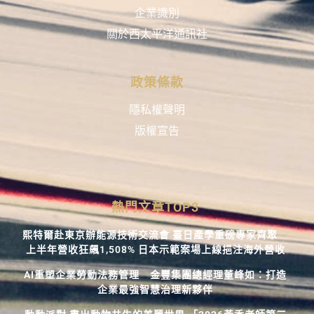
企業識別
關於西太平洋通訊社
政策條款
隱私權聲明
版權宣告
熱門文章TOP3
熙特爾赴東京辦能源技術交流會 臺日產學重磅專家齊聚
上半年營收狂飆1,508% 日本示範案場上線挹注海外營收
AI重塑企業勞動法務管理 金豐集團總經理董峰如：打造
企業最強智慧治理新夥伴