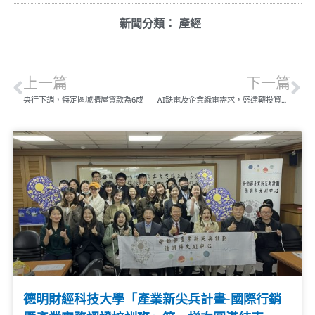
新聞分類：
產經
上一篇
下一篇
央行下調，特定區域購屋貸款為6成
AI缺電及企業綠電需求，盛達轉投資晉好能源及晟瑞科技 積極布局台灣製造MIT光電變流器及工商儲能
德明財經科技大學「產業新尖兵計畫-國際行銷