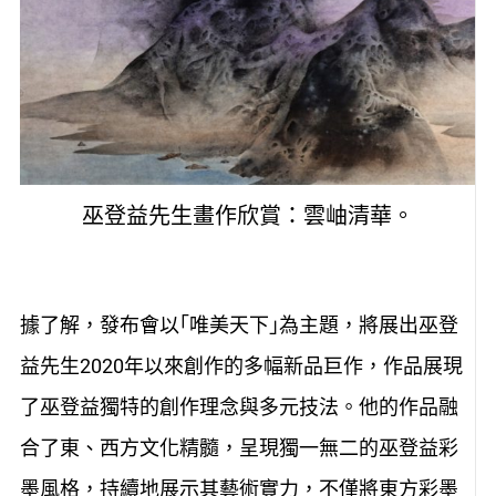
巫登益先生畫作欣賞：雲岫清華。
據了解，發布會以｢唯美天下｣為主題，將展出巫登
益先生2020年以來創作的多幅新品巨作，作品展現
了巫登益獨特的創作理念與多元技法。他的作品融
合了東、西方文化精髓，呈現獨一無二的巫登益彩
墨風格，持續地展示其藝術實力，不僅將東方彩墨