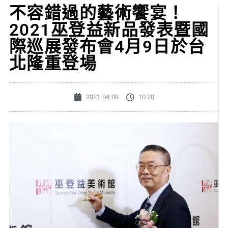
不容錯過的藝術饗宴！
2021巫登益新品發表暨國
際巡展發布會4月9日於台
北隆重登場
2021-04-08
10:20