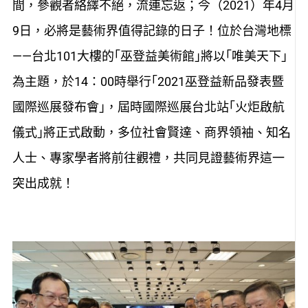
間，參觀者絡繹不絕，流連忘返；今（2021）年4月
9日，必將是藝術界值得記錄的日子！位於台灣地標
——台北101大樓的｢巫登益美術館｣將以｢唯美天下｣
為主題，於14：00時舉行｢2021巫登益新品發表暨
國際巡展發布會｣，屆時國際巡展台北站｢火炬啟航
儀式｣將正式啟動，多位社會賢達、商界領袖、知名
人士、專家學者將前往觀禮，共同見證藝術界這一
突出成就！