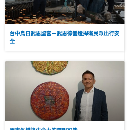
台中烏日武恩聖宮－武恩德營造捍衛民眾出行安
全