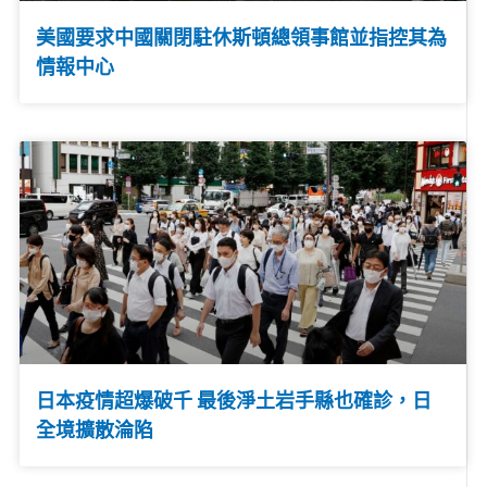
美國要求中國關閉駐休斯頓總領事館並指控其為
情報中心
日本疫情超爆破千 最後淨土岩手縣也確診，日
全境擴散淪陷