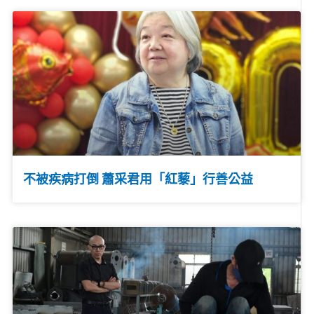
不被疾病打倒 蕭采君用「紅藜」行善公益