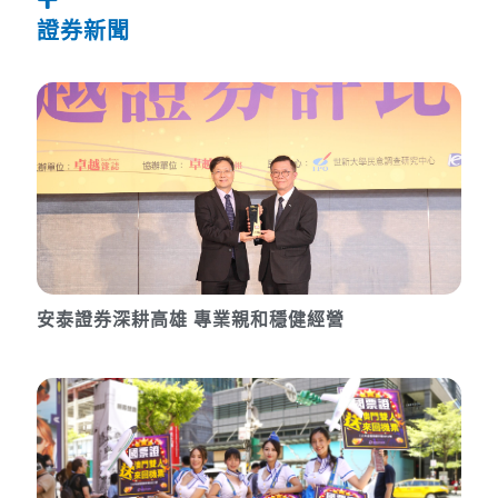
證券新聞
安泰證券深耕高雄 專業親和穩健經營