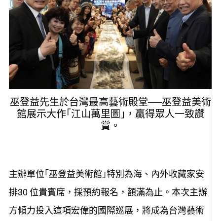
巫登益先生於台灣最⾼藝術殿堂──巫登益美術
館展⽰大作｢江⼭萬⾥圖｣，贏得眾人一致讚
賞。
主辦單位｢巫登益美術館｣特別為海、內外收藏家安
排30 位貴賓席，採預約報名，額滿為止。本次主辦
方傾力投入這項宏偉的國際巡展，將成為台灣藝術