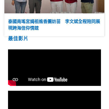
泰國南瑤宮謁祖進香團訪苗 李文斌全程陪同展
現跨海信仰情誼
最佳影片