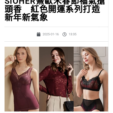
SiOHER熹歐禾春節福氣搶
頭香 紅色開運系列打造
新年新氣象
2025-01-16
13:35