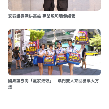
安泰證券深耕高雄 專業親和穩健經營
國票證券向「贏家致敬」 澳門雙人來回機票大方
送