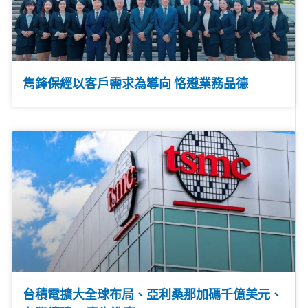
雋鋒保經以客戶需求為導向 恪遵業務品德
台積電擴大全球布局、亞利桑那加碼千億美元、