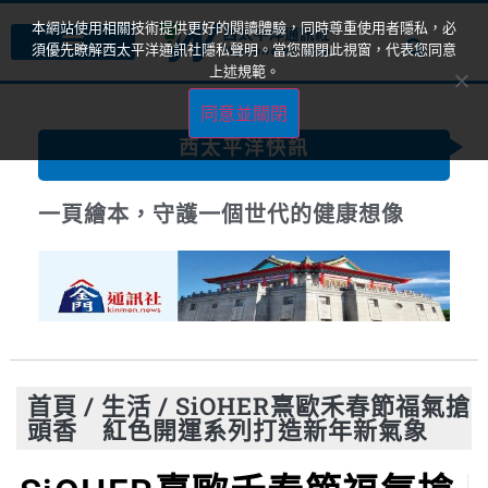
本網站使用相關技術提供更好的閱讀體驗，同時尊重使用者隱私，必
須優先瞭解西太平洋通訊社隱私聲明。當您關閉此視窗，代表您同意
上述規範。
同意並關閉
西太平洋快訊
一頁繪本，守護一個世代的健康想像
首頁
/
生活
/
SiOHER熹歐禾春節福氣搶
頭香 紅色開運系列打造新年新氣象