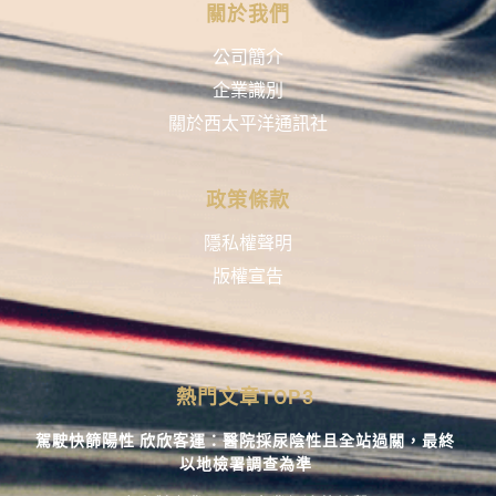
關於我們
公司簡介
企業識別
關於西太平洋通訊社
政策條款
隱私權聲明
版權宣告
熱門文章TOP3
駕駛快篩陽性 欣欣客運：醫院採尿陰性且全站過關，最終
以地檢署調查為準