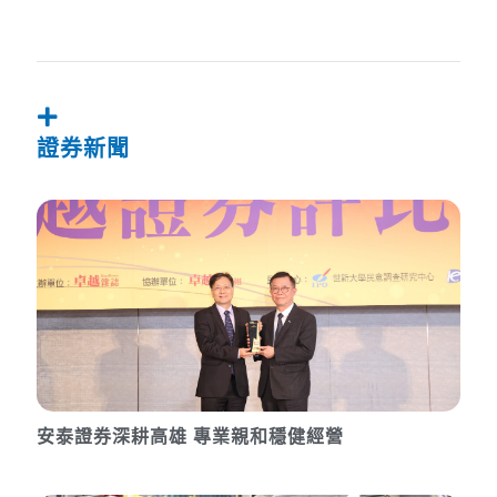
證券新聞
安泰證券深耕高雄 專業親和穩健經營