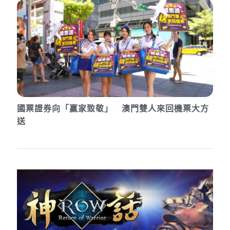
國票證券向「贏家致敬」 澳門雙人來回機票大方
送