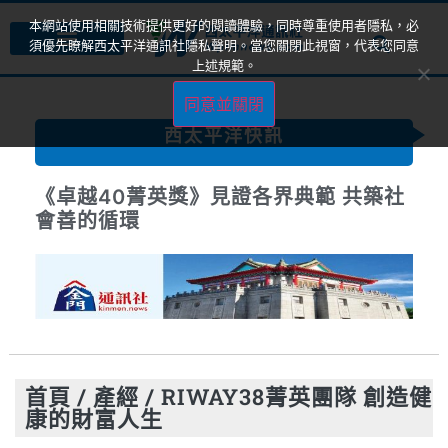
本網站使用相關技術提供更好的閱讀體驗，同時尊重使用者隱私，必
須優先瞭解西太平洋通訊社隱私聲明。當您關閉此視窗，代表您同意
上述規範。
同意並關閉
西太平洋快訊
《卓越40菁英獎》見證各界典範 共築社
會善的循環
首頁
/
產經
/
RIWAY38菁英團隊 創造健
康的財富人生