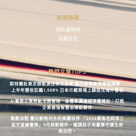
政策條款
隱私權聲明
版權宣告
熱門文章TOP3
熙特爾赴東京辦能源技術交流會 臺日產學重磅專家齊聚
上半年營收狂飆1,508% 日本示範案場上線挹注海外營收
AI重塑企業勞動法務管理 金豐集團總經理董峰如：打造
企業最強智慧治理新夥伴
動動派對 畫出動物共生的美麗世界 「2026黃香老師第三
屆兒童繪畫獎」9月啟動徵件，邀請孩子用畫筆守護生命
與自然。