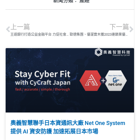
新聞分類：
產經
上一篇
下一篇
王道銀行打造公益金融平台 力促社會共好善循環
歐德集團、優渥實木獲2023連鎖業優良店長 莫忘初心，共創卓越，引領未來
奧義智慧聯手日本資通訊大廠 Net One System
提供 AI 資安防護 加速拓展日本市場