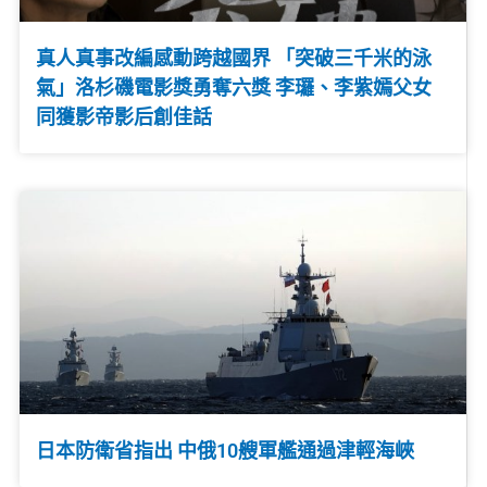
真人真事改編感動跨越國界 「突破三千米的泳
氣」洛杉磯電影獎勇奪六獎 李㼈、李紫嫣父女
同獲影帝影后創佳話
日本防衛省指出 中俄10艘軍艦通過津輕海峽