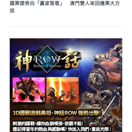
國票證券向「贏家致敬」 澳門雙人來回機票大方
送