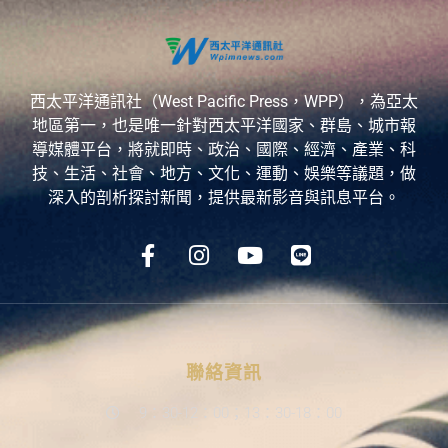
西太平洋通訊社（West Pacific Press，WPP），為亞太
地區第一，也是唯一針對西太平洋國家、群島、城市報
導媒體平台，將就即時、政治、國際、經濟、產業、科
技、生活、社會、地方、文化、運動、娛樂等議題，做
深入的剖析探討新聞，提供最新影音與訊息平台。
聯絡資訊
9：30-12：00；13：30-18：00