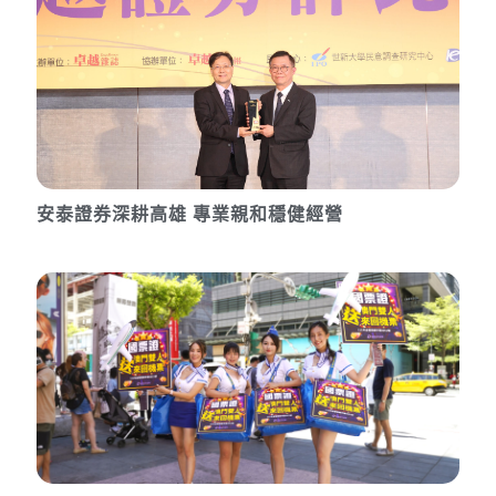
安泰證券深耕高雄 專業親和穩健經營