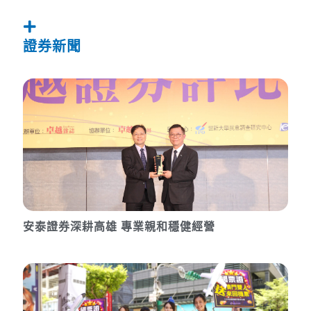
證券新聞
安泰證券深耕高雄 專業親和穩健經營