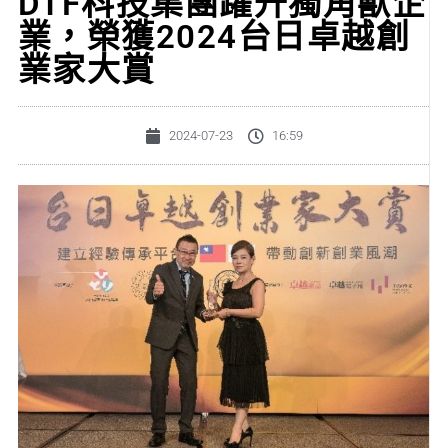
DTF科技集團躍升獨角獸企
業，榮獲2024台日卓越創
業家大賞
2024-07-23
16:59