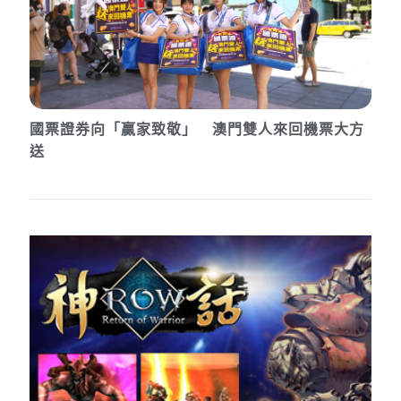
國票證券向「贏家致敬」 澳門雙人來回機票大方
送