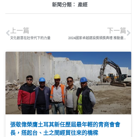
新聞分類：
產經
上一篇
下一篇
文化創意在壯世代下的力量
2024國家卓越建設獎頒獎典禮 推動臺灣建築業深化ESG永續發展
張敬偉榮膺土耳其新任歷屆最年輕的青商會會
長，搭起台、土之間經貿往來的橋樑