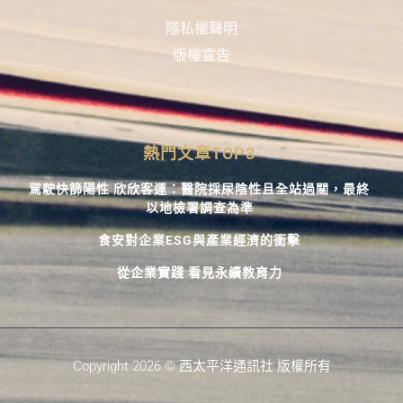
隱私權聲明
版權宣告
熱門文章TOP3
駕駛快篩陽性 欣欣客運：醫院採尿陰性且全站過關，最終
以地檢署調查為準
食安對企業ESG與產業經濟的衝擊
從企業實踐 看見永續教育力
Copyright 2026 © 西太平洋通訊社 版權所有