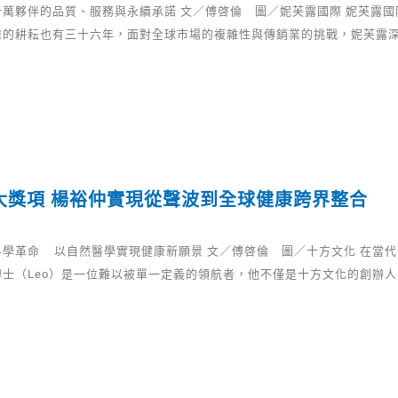
十萬夥伴的品質、服務與永續承諾 文／傅啓倫 圖／妮芙露國際 妮芙露
灣的耕耘也有三十六年，面對全球市場的複雜性與傳銷業的挑戰，妮芙露
大獎項 楊裕仲實現從聲波到全球健康跨界整合
科學革命 以自然醫學實現健康新願景 文／傅啓倫 圖／十方文化 在當
博士（Leo）是一位難以被單一定義的領航者，他不僅是十方文化的創辦