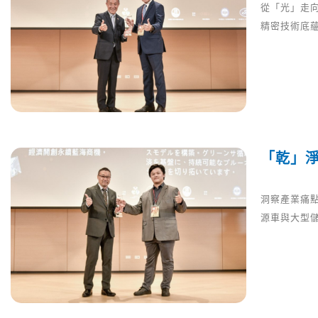
從「光」走
精密技術底
「乾」
洞察產業痛
源車與大型