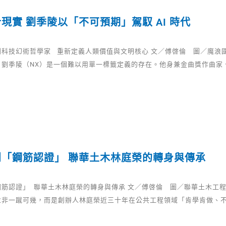
現實 劉季陵以「不可預期」駕馭 AI 時代
到科技幻術哲學家 重新定義人類價值與文明核心 文／傅啓倫 圖／魔浪國
，劉季陵（NX）是一個難以用單一標籤定義的存在。他身兼金曲獎作曲家
創「鋼筋認證」 聯華土木林庭榮的轉身與傳承
筋認證」 聯華土木林庭榮的轉身與傳承 文／傅啓倫 圖／聯華土木工程
並非一蹴可幾，而是創辦人林庭榮近三十年在公共工程領域「肯學肯做、