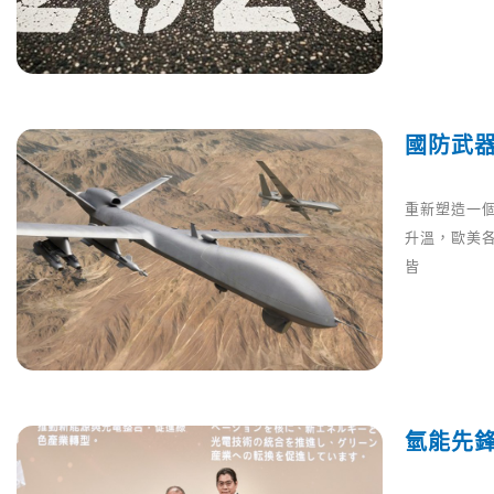
國防武
重新塑造一
升溫，歐美
皆
氫能先