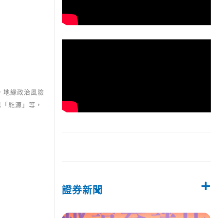
，地緣政治風險
與「能源」等，
證券新聞