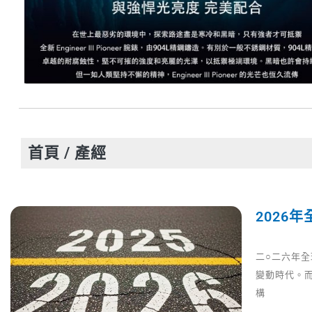
首頁
/ 產經
2026
二○二六年
變動時代。
構