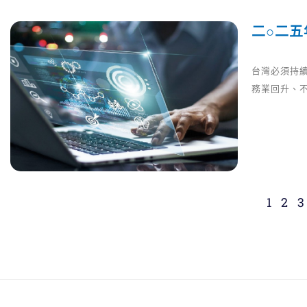
二○二
台灣必須持續
務業回升、
1
2
3