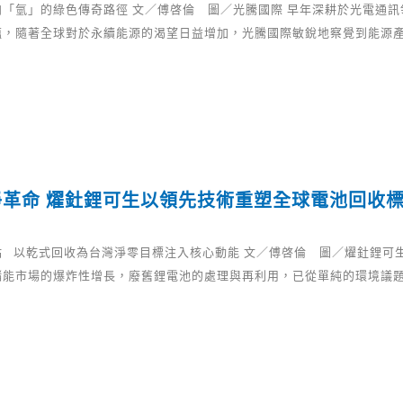
向「氫」的綠色傳奇路徑 文／傅啓倫 圖／光騰國際 早年深耕於光電通
蘊，隨著全球對於永續能源的渴望日益增加，光騰國際敏銳地察覺到能源
淨革命 燿釷鋰可生以領先技術重塑全球電池回收
點 以乾式回收為台灣淨零目標注入核心動能 文／傅啓倫 圖／燿釷鋰可生
儲能市場的爆炸性增長，廢舊鋰電池的處理與再利用，已從單純的環境議