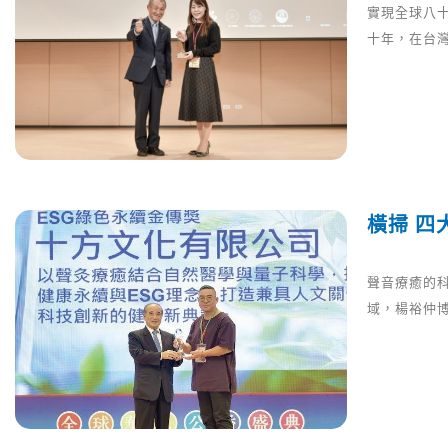
實現全球八
十年，在台
橫掃 四
聲音療癒的
域，楊裕仲