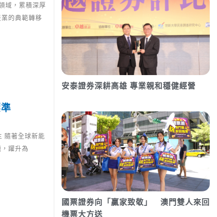
訊領域，累積深厚
產業的典範轉移
安泰證券深耕高雄 專業親和穩健經營
標準
 隨著全球新能
題，躍升為
國票證券向「贏家致敬」 澳門雙人來回
機票大方送