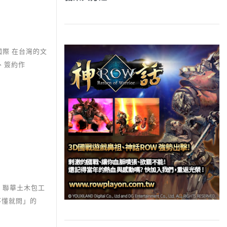
際 在台灣的文
、簽約作
 聯華土木包工
不懂就問」的