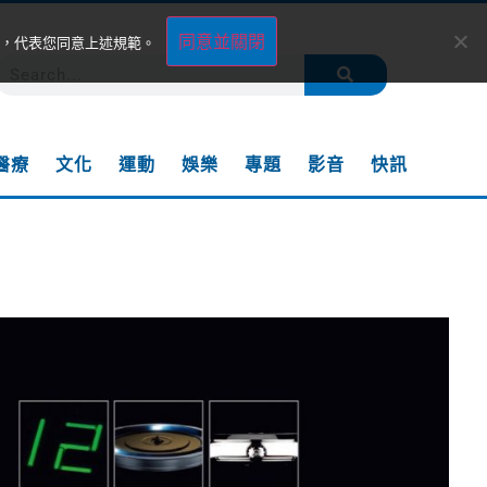
同意並關閉
，代表您同意上述規範。
醫療
文化
運動
娛樂
專題
影音
快訊