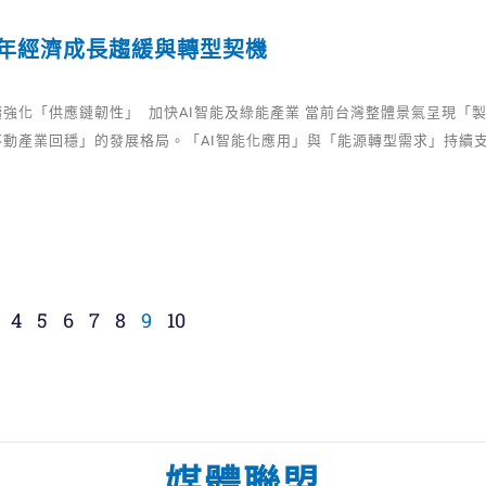
五年經濟成長趨緩與轉型契機
強化「供應鏈韌性」 加快AI智能及綠能產業 當前台灣整體景氣呈現「
不動產業回穩」的發展格局。「AI智能化應用」與「能源轉型需求」持續
4
5
6
7
8
9
10
媒體聯盟