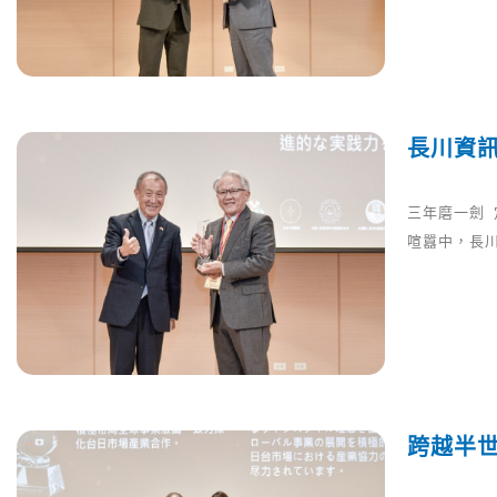
長川資訊
三年磨一劍 
喧囂中，長
跨越半