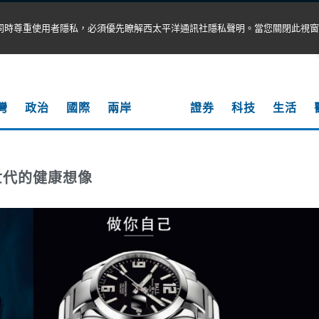
同時尊重使用者隱私，必須優先瞭解西太平洋通訊社隱私聲明。當您關閉此視窗
灣
政治
國際
兩岸
產經
證券
科技
生活
世代的健康想像