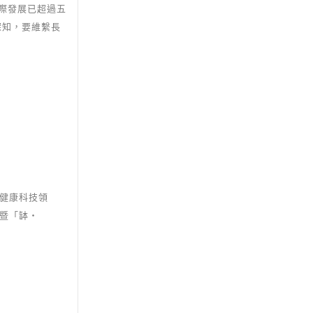
國際發展已超過五
深知，要維繫長
代健康科技領
人暨「缽‧