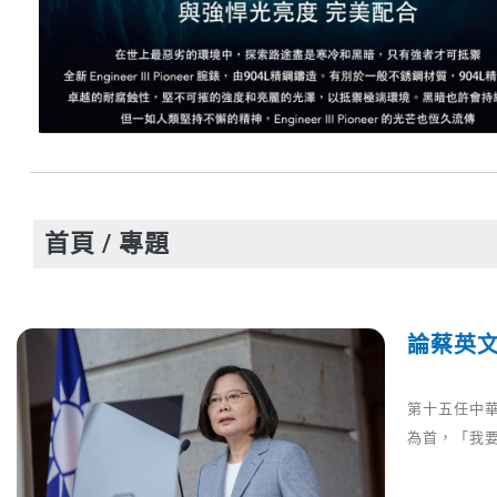
首頁
/ 專題
論蔡英
第十五任中
為首，「我