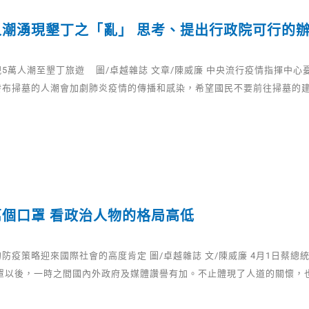
人潮湧現墾丁之「亂」 思考、提出行政院可行的
5萬人潮至墾丁旅遊 圖/卓越雜誌 文章/陳威廉 中央流行疫情指揮中心
發布掃墓的人潮會加劇肺炎疫情的傳播和感染，希望國民不要前往掃墓的
個口罩 看政治人物的格局高低
防疫策略迎來國際社會的高度肯定 圖/卓越雜誌 文/陳威廉 4月1日蔡總
口罩以後，一時之間國內外政府及媒體讚譽有加。不止體現了人道的關懷，