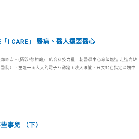
「I CARE」 醫病、醫人還要醫心
郭昭宏。(攝影/徐裕庭) 結合科技力量 朝醫學中心等級邁進 走進高雄
港醫院），左邊一面大大的電子互動牆面映入眼簾，只要站在指定區塊中
些事兒 （下）