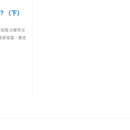
？（下）
經短暫占據帝汶
達成協議，劃定