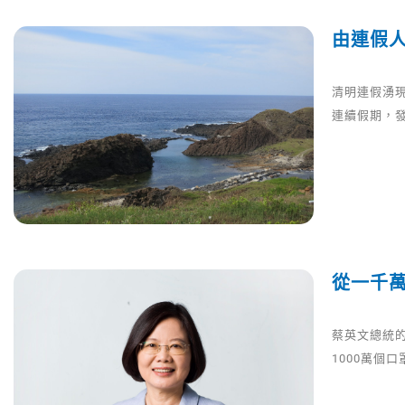
由連假
清明連假湧現
連續假期，
從一千萬
蔡英文總統的
1000萬個