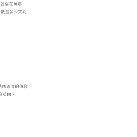
。習俗在萬那
的數量多少來判
法國等國的傳教
為英國、