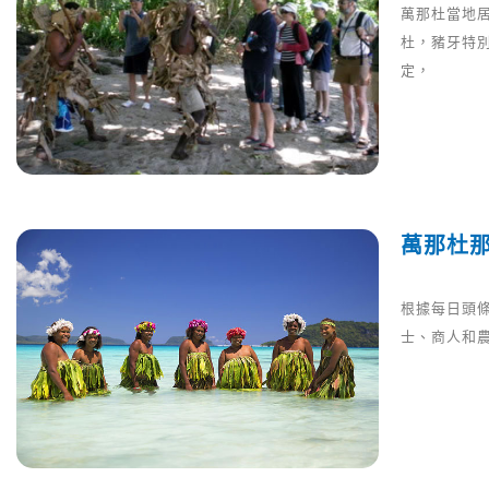
萬那杜當地
杜，豬牙特
定，
萬那杜那
根據每日頭
士、商人和農