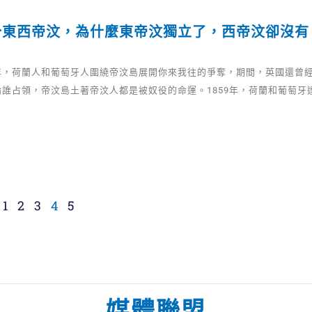
分東西帝汶，為什麼東帝汶獨立了，西帝汶卻沒有
年，荷蘭人和葡萄牙人圍繞帝汶島展開你來我往的爭奪，期間，英國還曾
論誰占領，帝汶島土著帝汶人都是被奴役的命運。1859年，荷蘭和葡萄牙
1
2
3
4
5
媒體聯盟