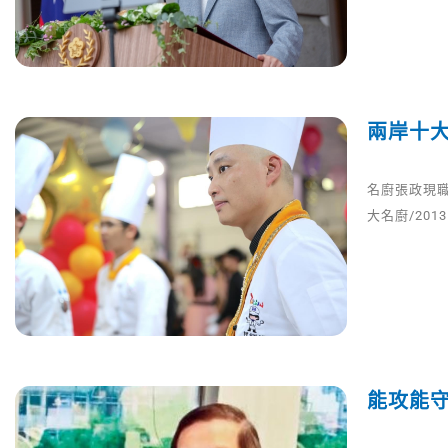
兩岸十
名廚張政現職
大名廚/20
能攻能