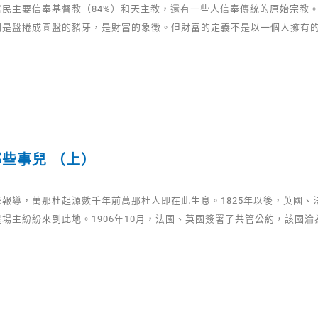
居民主要信奉基督教（84%）和天主教，還有一些人信奉傳統的原始宗教
別是盤捲成圓盤的豬牙，是財富的象徵。但財富的定義不是以一個人擁有
些事兒 （上）
條報導，萬那杜起源數千年前萬那杜人即在此生息。1825年以後，英國、
場主紛紛來到此地。1906年10月，法國、英國簽署了共管公約，該國淪