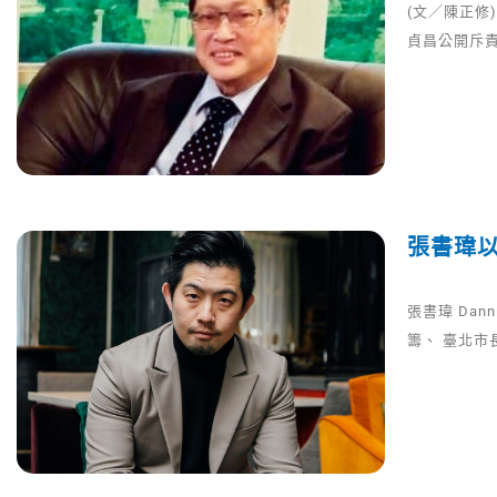
(文／陳正修
貞昌公開斥
張書瑋以
張書瑋 Da
籌、 臺北市長