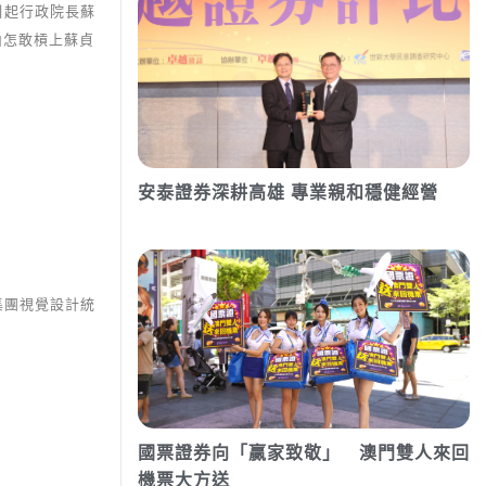
引起行政院長蘇
山怎敢槓上蘇貞
安泰證券深耕高雄 專業親和穩健經營
技集團視覺設計統
國票證券向「贏家致敬」 澳門雙人來回
機票大方送