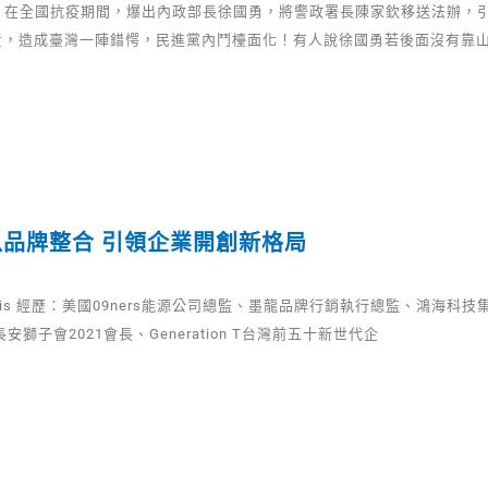
) 在全國抗疫期間，爆出內政部長徐國勇，將警政署長陳家欽移送法辦，
責，造成臺灣一陣錯愕，民進黨內鬥檯面化！有人說徐國勇若後面沒有靠
品牌整合 引領企業開創新格局
nnis 經歷：美國09ners能源公司總監、墨龍品牌行銷執行總監、鴻海科
安獅子會2021會長、Generation T台灣前五十新世代企