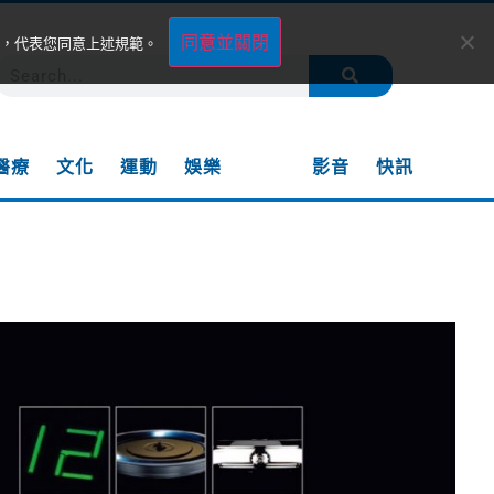
同意並關閉
，代表您同意上述規範。
醫療
文化
運動
娛樂
專題
影音
快訊