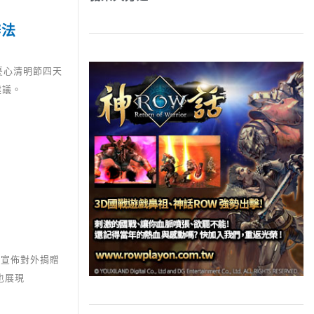
辦法
憂心清明節四天
建議。
統宣佈對外捐贈
也展現