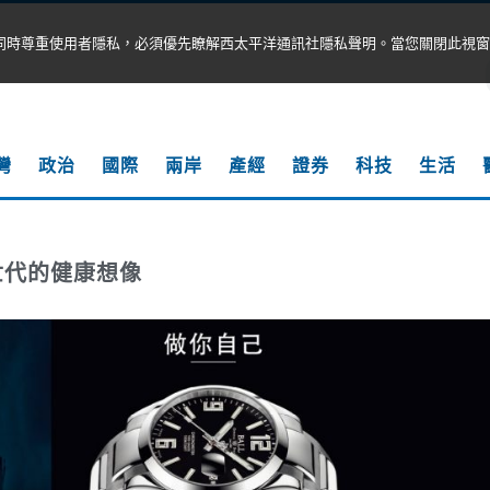
同時尊重使用者隱私，必須優先瞭解西太平洋通訊社隱私聲明。當您關閉此視窗
灣
政治
國際
兩岸
產經
證券
科技
生活
世代的健康想像