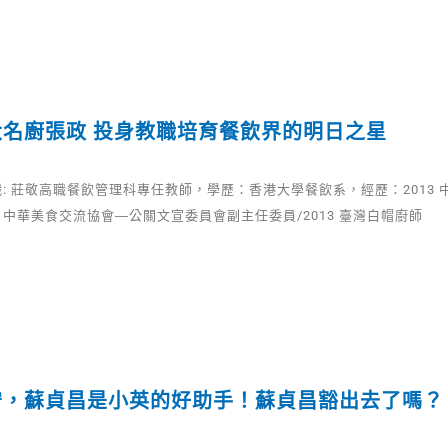
大名廚張政 投身教職培育餐飲界的明日之星
: 莊敬高職餐飲管理科專任教師，學歷：香港大學餐飲系，經歷：2013 
13 中華美食交流協會―公關文宣委員會副主任委員/2013 臺灣白帽廚師
守，蘇貞昌是小英的好助手！蘇貞昌豁出去了嗎？