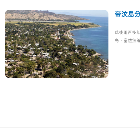
帝汶島
此後兩百多
島，當然無