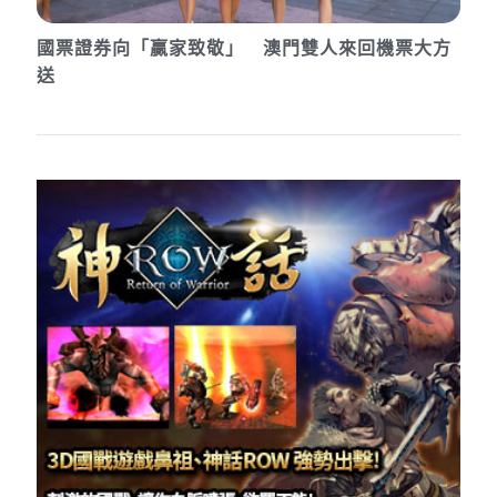
國票證券向「贏家致敬」 澳門雙人來回機票大方
送