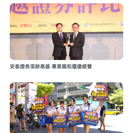
安泰證券深耕高雄 專業親和穩健經營