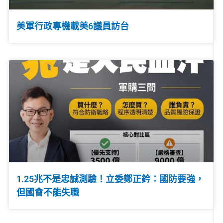
美軍行政專機載美6議員訪台
1.25兆不是忠誠測驗！立委鄭正鈐：國防要強，
但國會不能失職