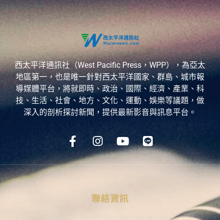
西太平洋通訊社（West Pacific Press，WPP），為亞太
地區第一，也是唯一針對西太平洋國家、群島、城市報
導媒體平台，將就即時、政治、國際、經濟、產業、科
技、生活、社會、地方、文化、運動、娛樂等議題，做
深入的剖析探討新聞，提供最新影音與訊息平台。
聯絡資訊
9：30-12：00；13：30-18：00