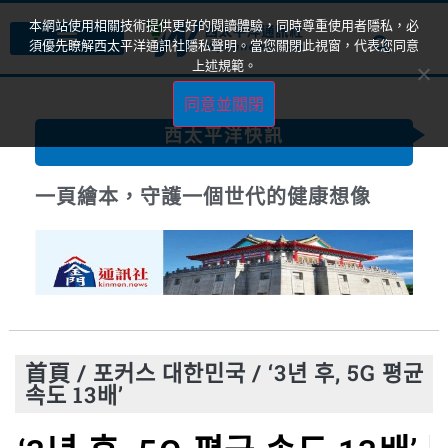
本網站使用相關技術提供更好的閱讀體驗，同時尊重使用者隱私，必
須優先瞭解西太平洋通訊社隱私聲明。當您關閉此視窗，代表您同意
上述規範。
同意並關閉
西太平洋快訊
一頁繪本，守護一個世代的健康想像
首頁
/
포커스 대한민국
/
‘3년 후, 5G 평균
속도 13배’