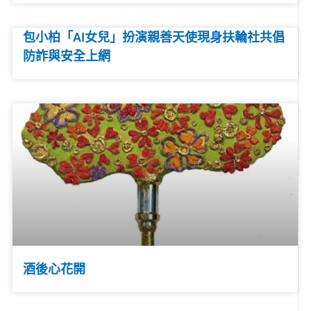
包小柏「AI女兒」扮演親善天使現身扶輪社共倡
防詐與安全上網
酒後心花開