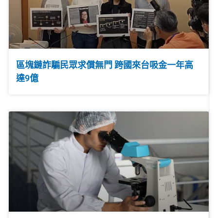
區塊鏈詐騙民眾求償無門 跨國來台吸金一年高
達9億