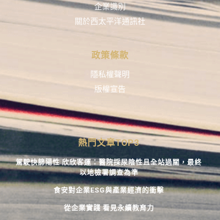
企業識別
關於西太平洋通訊社
政策條款
隱私權聲明
版權宣告
熱門文章TOP3
駕駛快篩陽性 欣欣客運：醫院採尿陰性且全站過關，最終
以地檢署調查為準
食安對企業ESG與產業經濟的衝擊
從企業實踐 看見永續教育力