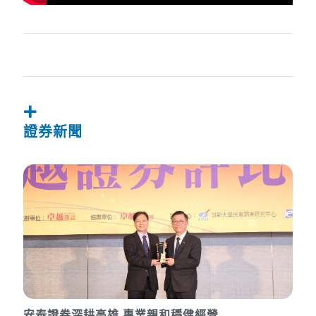
證券新聞
安泰證券深耕高雄 專業親和穩健經營