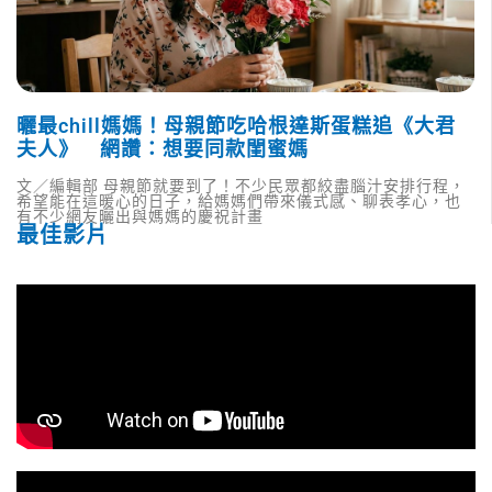
曬最chill媽媽！母親節吃哈根達斯蛋糕追《大君
夫人》 網讚：想要同款閨蜜媽
文／編輯部 母親節就要到了！不少民眾都絞盡腦汁安排行程，
希望能在這暖心的日子，給媽媽們帶來儀式感、聊表孝心，也
有不少網友曬出與媽媽的慶祝計畫
最佳影片