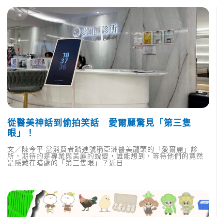
從醫美神話到偷拍笑話 愛爾麗驚見「第三隻
眼」！
文／陳今平 當消費者踏進號稱亞洲醫美龍頭的「愛爾麗」診
所，期待的是專業與美麗的蛻變，誰能想到，等待他們的竟然
是隱藏在暗處的「第三隻眼」？近日