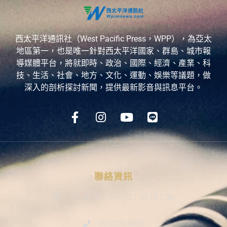
西太平洋通訊社（West Pacific Press，WPP），為亞太
地區第一，也是唯一針對西太平洋國家、群島、城市報
導媒體平台，將就即時、政治、國際、經濟、產業、科
技、生活、社會、地方、文化、運動、娛樂等議題，做
深入的剖析探討新聞，提供最新影音與訊息平台。
聯絡資訊
9：30-12：00；13：30-18：00
02-2570-5439