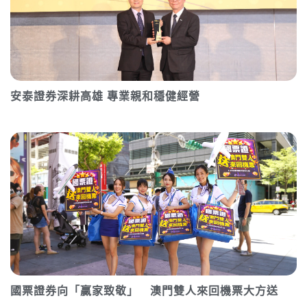
安泰證券深耕高雄 專業親和穩健經營
國票證券向「贏家致敬」 澳門雙人來回機票大方送