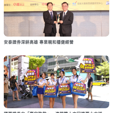
安泰證券深耕高雄 專業親和穩健經營