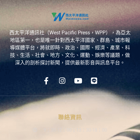
西太平洋通訊社（West Pacific Press，WPP），為亞太
地區第一，也是唯一針對西太平洋國家、群島、城市報
導媒體平台，將就即時、政治、國際、經濟、產業、科
技、生活、社會、地方、文化、運動、娛樂等議題，做
深入的剖析探討新聞，提供最新影音與訊息平台。
聯絡資訊
9：30-12：00；13：30-18：00