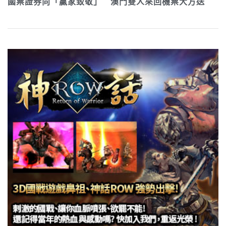
國票證券向「贏家致敬」 澳門雙人來回機票大方送