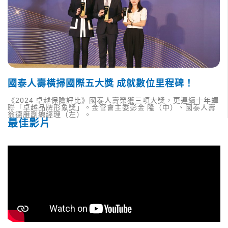
國泰人壽橫掃國際五大獎 成就數位里程碑！
《2024 卓越保險評比》國泰人壽榮獲三項大獎，更連續十年蟬
聯「卓越品牌形象獎」。金管會主委彭金 隆（中）、國泰人壽
翁德雁副總經理（左）。
最佳影片