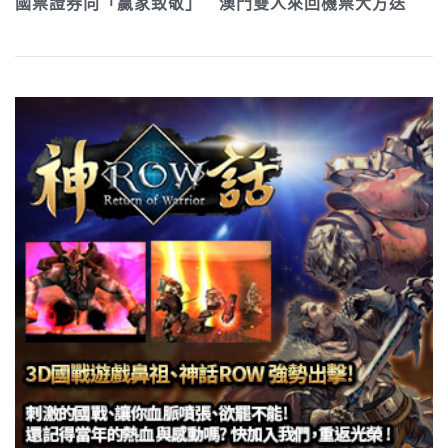
國票證券向「贏家致敬」 澳門雙人來回機票大方送