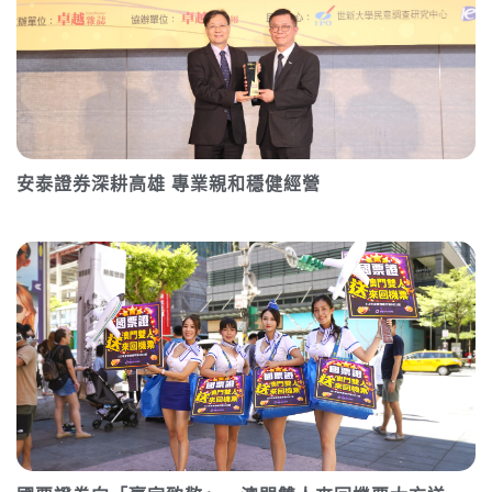
安泰證券深耕高雄 專業親和穩健經營