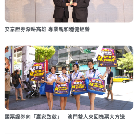
安泰證券深耕高雄 專業親和穩健經營
國票證券向「贏家致敬」 澳門雙人來回機票大方送