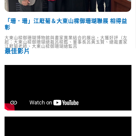
「珊．珊」江屘菊＆大東山樑御珊瑚聯展 相得益
彰
大東山樑御珊瑚博物館與畫家異業結合的展出，大獲好評（左
起：大東山樑御珊瑚總裁呂樑鑑、董事長呂黃玉賢、總裁畫家
江屘菊老師、大東山樑御珊瑚總監呂
最佳影片