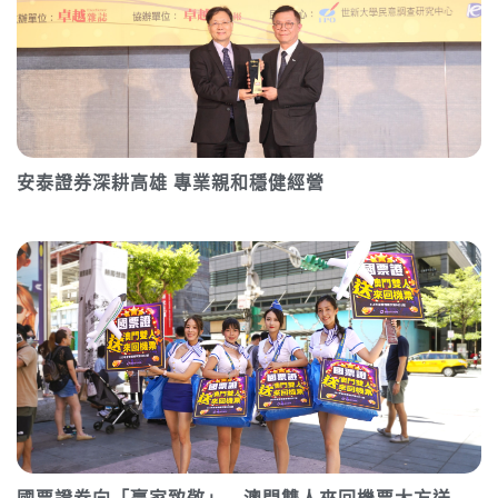
安泰證券深耕高雄 專業親和穩健經營