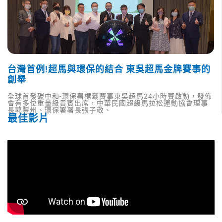
台灣首例!超馬與環保的結合 東吳超馬金牌賽事的
創舉
全球首發碳中和-環保署標籤賽事東吳超馬24小時賽啟動，發佈
會有多位重量級貴賓出席，中華民國超級馬拉松運動協會理事
長郭豐州、環保署署長張子敬、
最佳影片