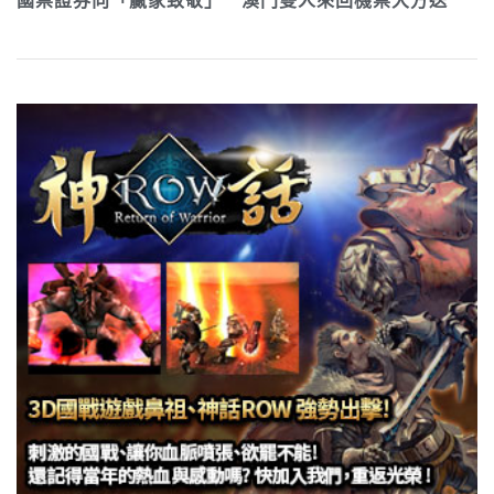
國票證券向「贏家致敬」 澳門雙人來回機票大方送