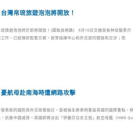
：台灣帛琉旅遊泡泡將開放！
琉旅遊泡泡終於即將開放！(圖取自網路) 3月10日交通部長林佳龍表示
備工作，已經做好配套方案，就等指揮中心和外交部的開放和交涉；而
 憂航母赴南海時遭網路攻擊
將發表新的國防與外交政策檢討，首相強生將表明重設英國的國際重點，
，抗衡中國威脅。英國即將派出「伊麗莎白女王號」航空母艦（HMS Quee