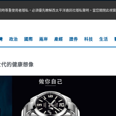
同時尊重使用者隱私，必須優先瞭解西太平洋通訊社隱私聲明。當您關閉此視窗
灣
政治
國際
兩岸
產經
證券
科技
生活
世代的健康想像