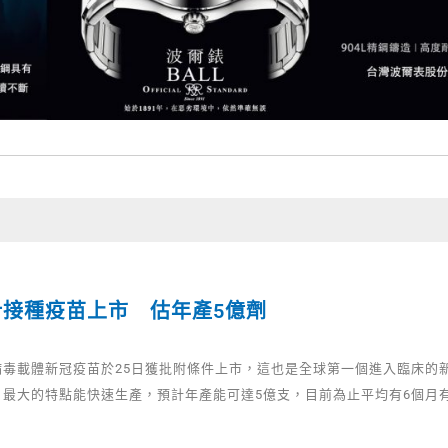
針接種疫苗上市 估年產5億劑
病毒載體新冠疫苗於25日獲批附條件上市，這也是全球第一個進入臨床的
，最大的特點能快速生產，預計年產能可達5億支，目前為止平均有6個月