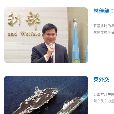
林佳龍
研議多時的帛
來開放後準
英外交
英國本月中
創立民主力量