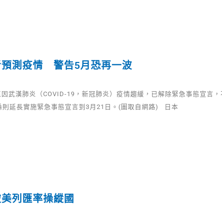
者預測疫情 警告5月恐再一波
因武漢肺炎（COVID-19，新冠肺炎）疫情趨緩，已解除緊急事態宣言
縣則延長實施緊急事態宣言到3月21日。(圖取自網路) 日本
被美列匯率操縱國