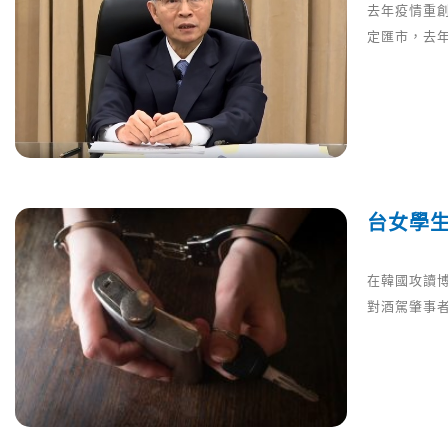
去年疫情重
定匯市，去
台女學
在韓國攻讀
對酒駕肇事者