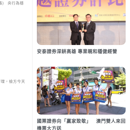
路) 央行為穩
安泰證券深耕高雄 專業親和穩健經營
審理，檢方今天
國票證券向「贏家致敬」 澳門雙人來回
機票大方送