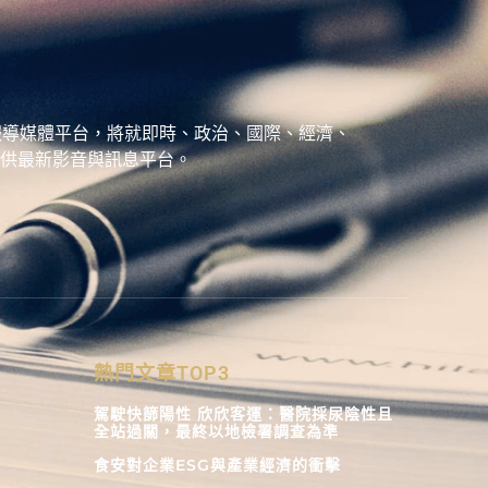
、城市報導媒體平台，將就即時、政治、國際、經濟、
供最新影音與訊息平台。
熱門文章TOP3
駕駛快篩陽性 欣欣客運：醫院採尿陰性且
全站過關，最終以地檢署調查為準
食安對企業ESG與產業經濟的衝擊