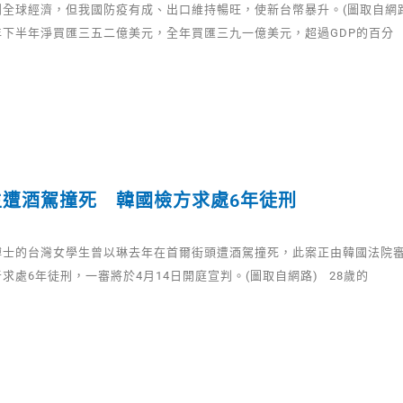
創全球經濟，但我國防疫有成、出口維持暢旺，使新台幣暴升。(圖取自網
年下半年淨買匯三五二億美元，全年買匯三九一億美元，超過GDP的百分
生遭酒駕撞死 韓國檢方求處6年徒刑
博士的台灣女學生曾以琳去年在首爾街頭遭酒駕撞死，此案正由韓國法院
求處6年徒刑，一審將於4月14日開庭宣判。(圖取自網路) 28歲的