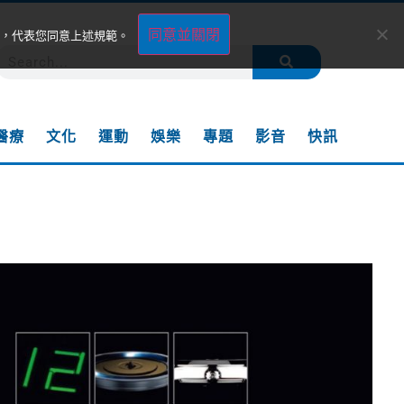
同意並關閉
，代表您同意上述規範。
醫療
文化
運動
娛樂
專題
影音
快訊