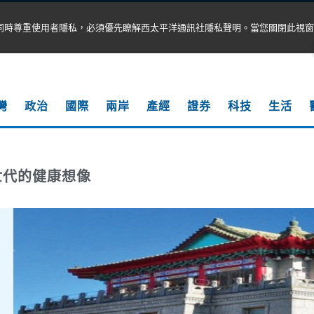
同時尊重使用者隱私，必須優先瞭解西太平洋通訊社隱私聲明。當您關閉此視窗
灣
政治
國際
兩岸
產經
證券
科技
生活
世代的健康想像