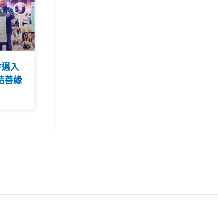
會邁入
結善緣