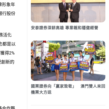
牌形象年
銀行股份
安泰證券深耕高雄 專業親和穩健經營
務活化
也都是以
可獲得2%
更創新的
國票證券向「贏家致敬」 澳門雙人來回
機票大方送
略合作夥