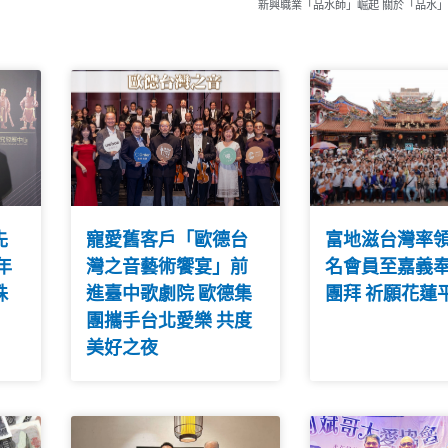
新興職業「品水師」崛起 關於「品水
先
寵愛舊客戶「歐德台
富地滋台灣率
年
灣之音藝術饗宴」前
名會員至嘉義
殊
進臺中歌劇院 歐德集
團拜 祈願花蓮
團攜手台北愛樂 共度
美好之夜