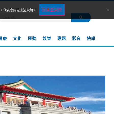
同意並關閉
，代表您同意上述規範。
醫療
文化
運動
娛樂
專題
影音
快訊