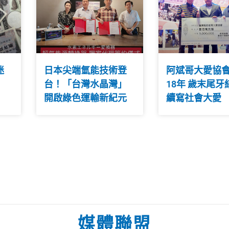
迷
日本尖端氫能技術登
阿斌哥大愛協
台！「台灣水晶灣」
18年 歲末尾牙
開啟綠色運輸新紀元
續寫社會大愛
媒體聯盟