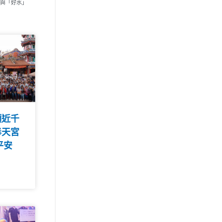
」與「好水」
領近千
奉天宮
平安