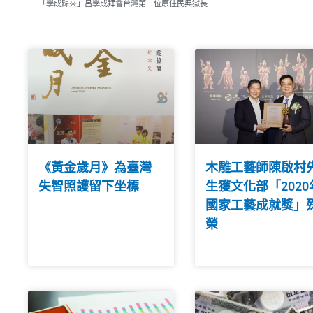
「學成歸來」呂學成拜會台灣第一位原住民典獄長
《黃金歲月》為臺灣
木雕工藝師陳啟村
失智照護留下坐標
生獲文化部「2020
國家工藝成就獎」
榮