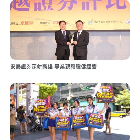
安泰證券深耕高雄 專業親和穩健經營