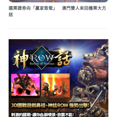
國票證券向「贏家致敬」 澳門雙人來回機票大方
送