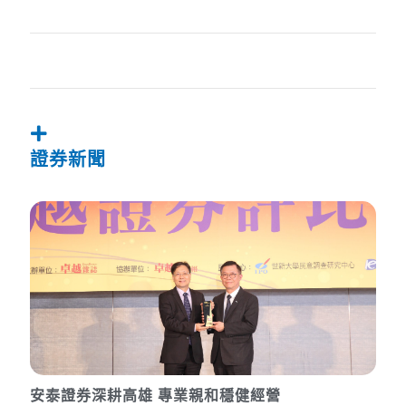
證券新聞
安泰證券深耕高雄 專業親和穩健經營