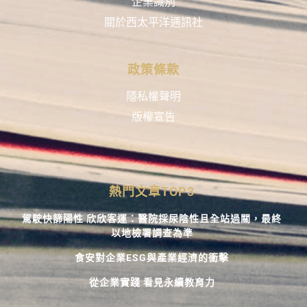
企業識別
關於西太平洋通訊社
政策條款
隱私權聲明
版權宣告
熱門文章TOP3
駕駛快篩陽性 欣欣客運：醫院採尿陰性且全站過關，最終
以地檢署調查為準
食安對企業ESG與產業經濟的衝擊
從企業實踐 看見永續教育力