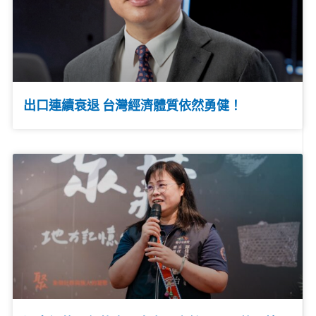
出口連續衰退 台灣經濟體質依然勇健！