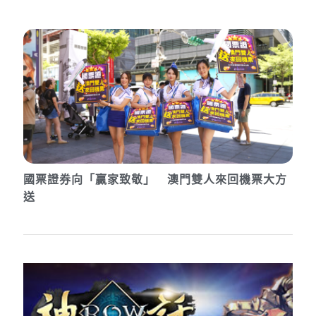
國票證券向「贏家致敬」 澳門雙人來回機票大方
送