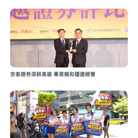
安泰證券深耕高雄 專業親和穩健經營