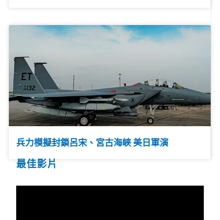
兵力模擬封鎖呂宋、宮古海峽 美日軍演
最佳影片