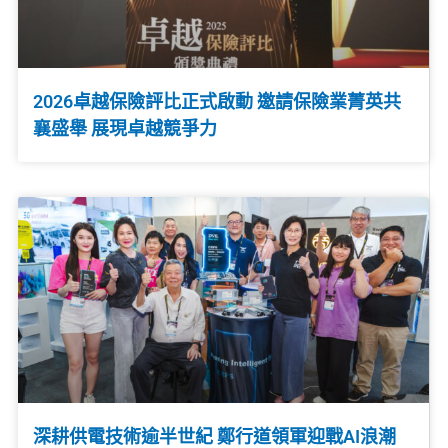
2026卓越保險評比正式啟動 邀請保險業菁英共
襄盛舉 展現卓越競爭力
深耕供電技術逾半世紀 鄭行道領軍迎戰AI浪潮