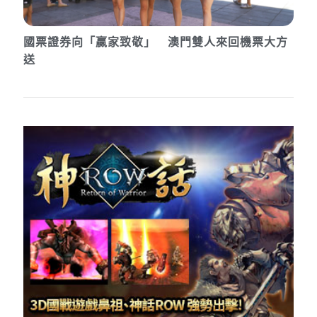
國票證券向「贏家致敬」 澳門雙人來回機票大方
送