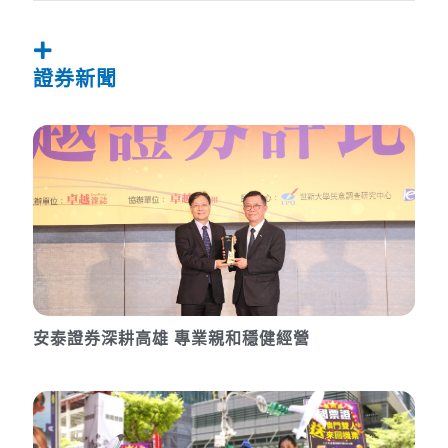
證券新聞
安泰證券深耕高雄 專業親和穩健經營