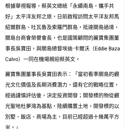
根據華視報導，蔡英文總統「永續南島，攜手共
好」太平洋友邦之旅，日前啟程訪問太平洋友邦馬
紹爾群島、吐瓦魯及索羅門群島，抵達關島過境，
關島台商會榮譽會長，也是國策顧問的麗寶集團董
事長吳寶田，與關島總督埃迪·卡爾沃（Eddie Baza
Calvo）一同在機場親迎蔡英文。
麗寶集團董事長吳寶田表示：「當初看準關島的觀
光文化價值及長期消費潛力，還有它的戰略位置，
經過謹慎評估後，決定投資開發；開發標的物從觀
光聖地杜夢灣為基點，陸續購置土地，開發標的以
別墅、飯店、商場為主，目前已經超過十幾萬平方
米。」