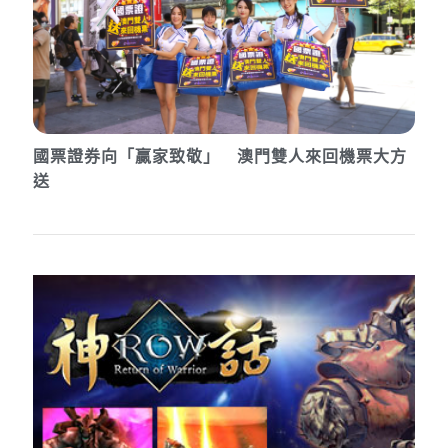
國票證券向「贏家致敬」 澳門雙人來回機票大方
送