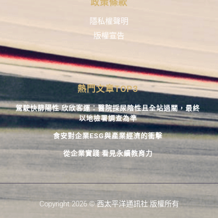
政策條款
隱私權聲明
版權宣告
熱門文章TOP3
駕駛快篩陽性 欣欣客運：醫院採尿陰性且全站過關，最終
以地檢署調查為準
食安對企業ESG與產業經濟的衝擊
從企業實踐 看見永續教育力
Copyright 2026 © 西太平洋通訊社 版權所有