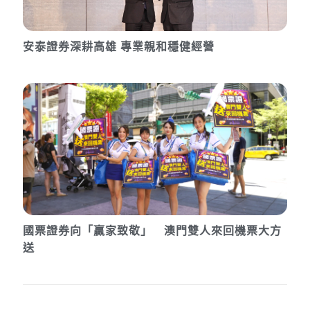
安泰證券深耕高雄 專業親和穩健經營
國票證券向「贏家致敬」 澳門雙人來回機票大方
送