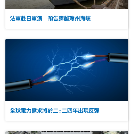
法軍赴日軍演 預告穿越瓊州海峽
全球電力需求將於二○二四年出現反彈