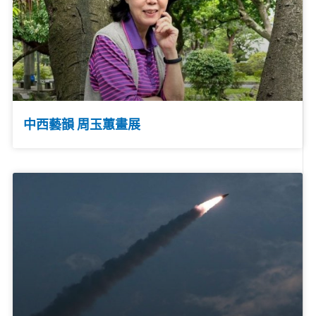
中西藝韻 周玉蕙畫展