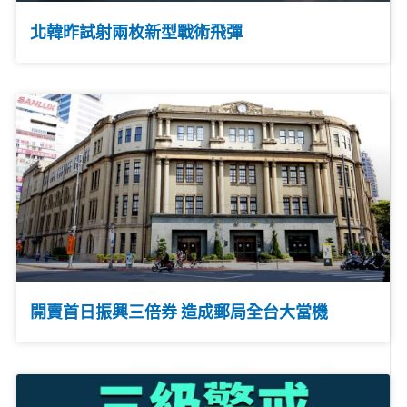
北韓昨試射兩枚新型戰術飛彈
開賣首日振興三倍券 造成郵局全台大當機