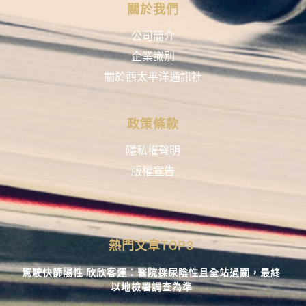
關於我們
公司簡介
企業識別
關於西太平洋通訊社
政策條款
隱私權聲明
版權宣告
熱門文章TOP3
駕駛快篩陽性 欣欣客運：醫院採尿陰性且全站過關，最終
以地檢署調查為準