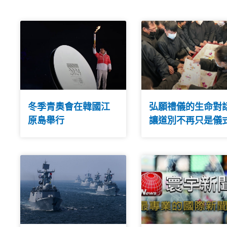
冬季青奧會在韓國江
弘願禮儀的生命對
原島舉行
讓道別不再只是儀