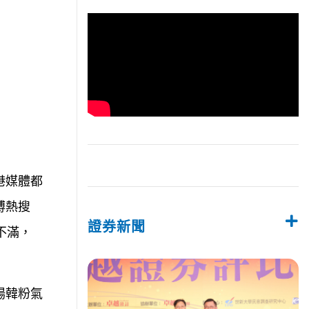
港媒體都
博熱搜
證券新聞
不滿，
場韓粉氣