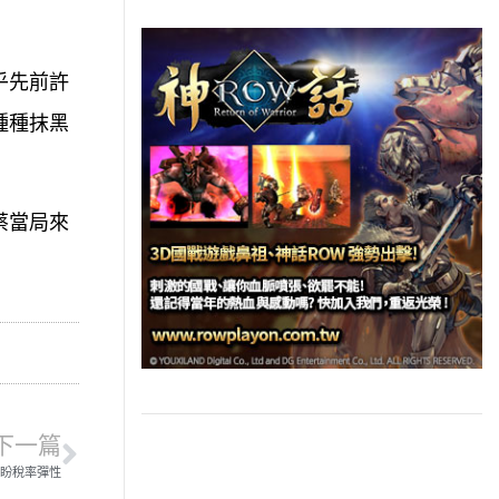
乎先前許
種種抹黑
蔡當局來
下一篇
 盼稅率彈性