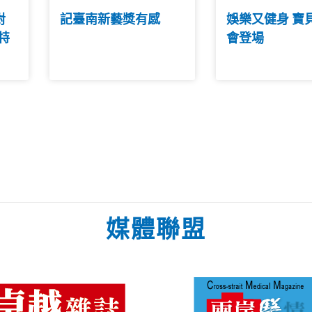
對
記臺南新藝獎有感
娛樂又健身 寶
特
會登場
明
媒體聯盟