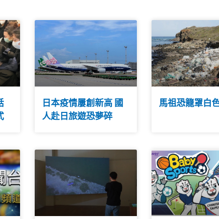
話
日本疫情屢創新高 國
馬祖恐籠罩白
式
人赴日旅遊恐夢碎