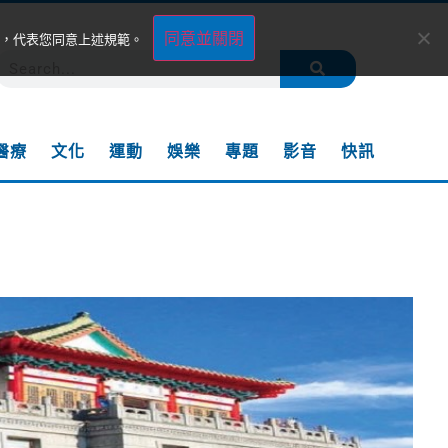
同意並關閉
，代表您同意上述規範。
醫療
文化
運動
娛樂
專題
影音
快訊