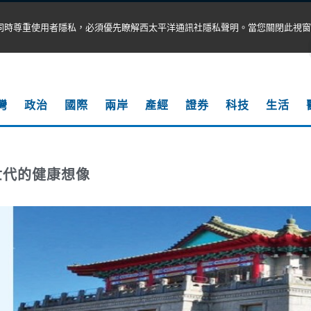
同時尊重使用者隱私，必須優先瞭解西太平洋通訊社隱私聲明。當您關閉此視窗
灣
政治
國際
兩岸
產經
證券
科技
生活
世代的健康想像