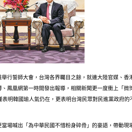
道舉行誓師大會，台灣各界矚目之餘，就連大陸官媒、香
博、鳳凰網第一時間發出報導，相關新聞更一度衝上「微
僅表明韓國瑜人氣仍在，更表明台灣民眾對民進黨政府的
更當場喊出「為中華民國不惜粉身碎骨」的豪語，帶動現