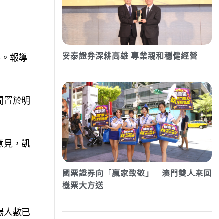
安泰證券深耕高雄 專業親和穩健經營
導。報導
聞置於明
意見，凱
國票證券向「贏家致敬」 澳門雙人來回
機票大方送
場人數已