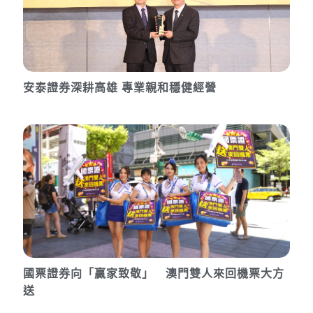
安泰證券深耕高雄 專業親和穩健經營
國票證券向「贏家致敬」 澳門雙人來回機票大方
送