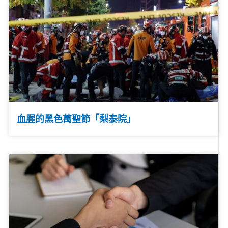
血腥的黑色萬聖節「梨泰院」